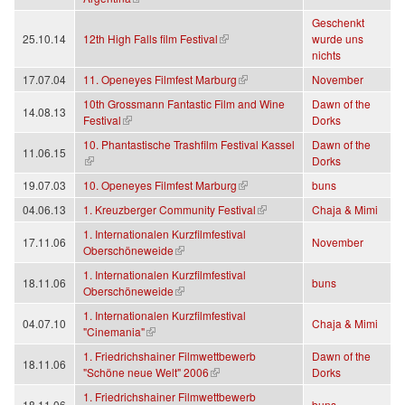
Geschenkt
(Link ist extern)
25.10.14
12th High Falls film Festival
wurde uns
nichts
(Link ist extern)
17.07.04
11. Openeyes Filmfest Marburg
November
10th Grossmann Fantastic Film and Wine
Dawn of the
14.08.13
(Link ist extern)
Festival
Dorks
10. Phantastische Trashfilm Festival Kassel
Dawn of the
11.06.15
(Link ist extern)
Dorks
(Link ist extern)
19.07.03
10. Openeyes Filmfest Marburg
buns
(Link ist extern)
04.06.13
1. Kreuzberger Community Festival
Chaja & Mimi
1. Internationalen Kurzfilmfestival
17.11.06
November
(Link ist extern)
Oberschöneweide
1. Internationalen Kurzfilmfestival
18.11.06
buns
(Link ist extern)
Oberschöneweide
1. Internationalen Kurzfilmfestival
04.07.10
Chaja & Mimi
(Link ist extern)
"Cinemania"
1. Friedrichshainer Filmwettbewerb
Dawn of the
18.11.06
(Link ist extern)
"Schöne neue Welt" 2006
Dorks
1. Friedrichshainer Filmwettbewerb
18.11.06
buns