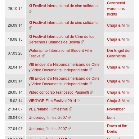
Geschenkt
XI Festival internacional de cine solidario
29.10.14
wurde uns
(Link ist extern)
nichts
XI Festival internacional de cine solidario
26.09.14
Chaja & Mimi
(Link ist extern)
XI Festival Internacional de Cine de los
18.08.15
Chaja & Mimi
(Link ist extern)
Derechos Humanos de Bolivia
Watersprite International Student Film
Der Engel der
07.03.20
(Link ist extern)
Festival
Geschichte
VIII Encuentro Hispanoamericano de Cine
02.04.14
Chaja & Mimi
(Link ist extern)
y Video Documental Independiente
VIII Encuentro Hispanoamericano de Cine
29.03.14
Chaja & Mimi
(Link ist extern)
y Video Documental Independiente
(Link ist extern)
29.05.14
Video concorso Francesco Pasinetti
Chaja & Mimi
(Link ist extern)
15.02.14
ViBGYOR Film Festival 2014
Chaja & Mimi
(Link ist extern)
21.04.07
VI. Dreiland Filmfestival
November
(Link ist extern)
28.04.07
Underdogfilmfest 2007
buns
Dawn of the
(Link ist extern)
27.04.07
Underdogfilmfest 2007
Dorks