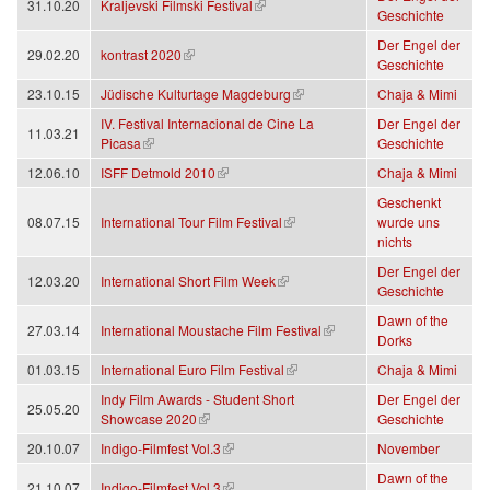
(Link ist extern)
31.10.20
Kraljevski Filmski Festival
Geschichte
Der Engel der
(Link ist extern)
29.02.20
kontrast 2020
Geschichte
(Link ist extern)
23.10.15
Jüdische Kulturtage Magdeburg
Chaja & Mimi
IV. Festival Internacional de Cine La
Der Engel der
11.03.21
(Link ist extern)
Picasa
Geschichte
(Link ist extern)
12.06.10
ISFF Detmold 2010
Chaja & Mimi
Geschenkt
(Link ist extern)
08.07.15
International Tour Film Festival
wurde uns
nichts
Der Engel der
(Link ist extern)
12.03.20
International Short Film Week
Geschichte
Dawn of the
(Link ist extern)
27.03.14
International Moustache Film Festival
Dorks
(Link ist extern)
01.03.15
International Euro Film Festival
Chaja & Mimi
Indy Film Awards - Student Short
Der Engel der
25.05.20
(Link ist extern)
Showcase 2020
Geschichte
(Link ist extern)
20.10.07
Indigo-Filmfest Vol.3
November
Dawn of the
(Link ist extern)
21.10.07
Indigo-Filmfest Vol.3