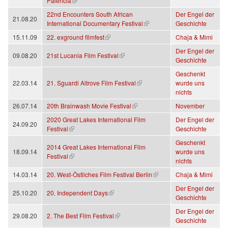
(Link ist extern)
Palencia
22nd Encounters South African
Der Engel der
21.08.20
(Link ist extern)
International Documentary Festival
Geschichte
(Link ist extern)
15.11.09
22. exground filmfest
Chaja & Mimi
Der Engel der
(Link ist extern)
09.08.20
21st Lucania Film Festival
Geschichte
Geschenkt
(Link ist extern)
22.03.14
21. Sguardi Altrove Film Festival
wurde uns
nichts
(Link ist extern)
26.07.14
20th Brainwash Movie Festival
November
2020 Great Lakes International Film
Der Engel der
24.09.20
(Link ist extern)
Festival
Geschichte
Geschenkt
2014 Great Lakes International Film
18.09.14
wurde uns
(Link ist extern)
Festival
nichts
(Link ist extern)
14.03.14
20. West-Östliches Film Festival Berlin
Chaja & Mimi
Der Engel der
(Link ist extern)
25.10.20
20. Independent Days
Geschichte
Der Engel der
(Link ist extern)
29.08.20
2. The Best Film Festival
Geschichte