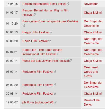
(Link ist extern)
14.04.15
Rincón International Film Festival
November
Respect Belfast Human Rights Film
04.03.17
Chaja & Mimi
(Link ist extern)
Festival
Rencontres Cinématographiques Cerbère
Der Engel der
01.10.20
(Link ist extern)
Geschichte
(Link ist extern)
03.06.13
Reggio Film Festival
Chaja & Mimi
Der Engel der
(Link ist extern)
30.08.20
Reale Film Festival
Geschichte
RapidLion - The South African
Der Engel der
07.04.21
(Link ist extern)
International Film Festival
Geschichte
(Link ist extern)
03.02.14
Punta del Este Jewish Film Festival
Chaja & Mimi
Geschenkt
(Link ist extern)
05.09.14
Portobello Film Festival
wurde uns
nichts
Der Engel der
(Link ist extern)
06.09.20
Portobello Film Festival
Geschichte
(Link ist extern)
30.08.14
Portobello Film Festival
Chaja & Mimi
Dawn of the
(Link ist extern)
19.05.07
plattform: [nobudget] #5
Dorks