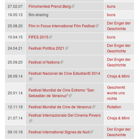
(Link ist extern)
27.02.07
Filmchenfest Prenzl.Berg
buns
16.05.13
film-sharing
buns
Der Engel der
(Link ist extern)
25.08.20
Film in Focus International Film Festival
Geschichte
(Link ist extern)
10.04.15
FIFES 2015
buns
Der Engel der
(Link ist extern)
24.04.21
Festival Política 2021
Geschichte
Der Engel der
(Link ist extern)
25.09.20
Festival of Nations
Geschichte
Festival Nacional de Cine Estudiantil 2014
26.09.14
Chaja & Mimi
(Link ist extern)
Geschenkt
Festival Mundial de Cine Extremo "San
20.01.14
wurde uns
(Link ist extern)
Sebastián de Veracruz"
nichts
(Link ist extern)
12.11.19
Festival Mundial de Cine de Veracruz
Rotation
Festival Internazionale Del Cinema Povero
21.07.14
Chaja & Mimi
(Link ist extern)
Der Engel der
(Link ist extern)
09.10.19
Festival international Signes de Nuit
Geschichte