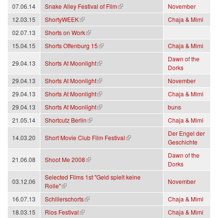
(Link ist extern)
07.06.14
Snake Alley Festival of Film
November
(Link ist extern)
12.03.15
ShortyWEEK
Chaja & Mimi
(Link ist extern)
02.07.13
Shorts on Work
(Link ist extern)
15.04.15
Shorts Offenburg 15
Chaja & Mimi
Dawn of the
(Link ist extern)
29.04.13
Shorts At Moonlight
Dorks
(Link ist extern)
29.04.13
Shorts At Moonlight
November
(Link ist extern)
29.04.13
Shorts At Moonlight
Chaja & Mimi
(Link ist extern)
29.04.13
Shorts At Moonlight
buns
(Link ist extern)
21.05.14
Shortcutz Berlin
Chaja & Mimi
Der Engel der
(Link ist extern)
14.03.20
Short Movie Club Film Festival
Geschichte
Dawn of the
(Link ist extern)
21.06.08
Shoot Me 2008
Dorks
Selected Films 1st "Geld spielt keine
03.12.06
November
(Link ist extern)
Rolle"
(Link ist extern)
16.07.13
Schillerschorts
Chaja & Mimi
(Link ist extern)
18.03.15
Rios Festival
Chaja & Mimi