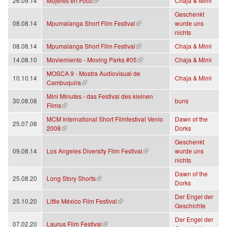
(Link ist extern)
26.09.14
Mujeres en Foco
Chaja & Mimi
Geschenkt
(Link ist extern)
08.08.14
Mpumalanga Short Film Festival
wurde uns
nichts
(Link ist extern)
08.08.14
Mpumalanga Short Film Festival
Chaja & Mimi
(Link ist extern)
14.08.10
Moviemiento - Moving Parks #05
Chaja & Mimi
MOSCA 9 - Mostra Audiovisual de
10.10.14
Chaja & Mimi
(Link ist extern)
Cambuquira
Mini Minutes - das Festival des kleinen
30.08.08
buns
(Link ist extern)
Films
MCM International Short Filmfestival Venlo
Dawn of the
25.07.08
(Link ist extern)
2008
Dorks
Geschenkt
(Link ist extern)
09.08.14
Los Angeles Diversity Film Festival
wurde uns
nichts
Dawn of the
(Link ist extern)
25.08.20
Long Story Shorts
Dorks
Der Engel der
(Link ist extern)
25.10.20
Little México Film Festival
Geschichte
Der Engel der
(Link ist extern)
07.02.20
Laurus Film Festival