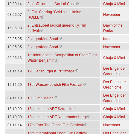
(Link ist extern)
10.09.14
2. I(n)Differenti - Corti di Casa
Chaja & Mimi
2. Film Sharing "Geld spielt keine
08.06.07
November
(Link ist extern)
ROLLE"
2. Entzaubert radical queer d.i.y. film
Dawn of the
15.05.08
(Link ist extern)
festival
Dorks
(Link ist extern)
22.05.05
2. argenKino Short
buns
(Link ist extern)
19.05.05
2. argenKino Short
November
1st International Competition of Short Films
22.06.13
Chaja & Mimi
(Link ist extern)
Walter Benjamin
Der Engel der
(Link ist extern)
21.11.19
19. Flensburger Kurzfilmtage
Geschichte
Der Engel der
(Link ist extern)
16.11.20
18th Warsaw Jewish Film Festival
Geschichte
Der Engel der
(Link ist extern)
04.11.19
18. FilmZ Mainz
Geschichte
(Link ist extern)
18.10.09
18. dokumentART Szczecin
Chaja & Mimi
(Link ist extern)
18.10.09
18. dokumentART Neubrandenburg
Chaja & Mimi
(Link ist extern)
01.11.14
17th Over The Fence Film Festival
November
16th International Short Film Festival
Der Engel der