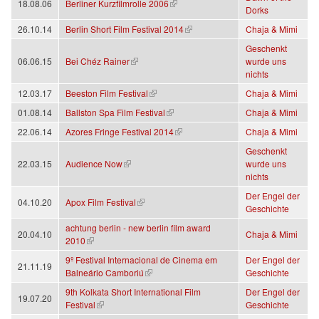
(Link ist extern)
18.08.06
Berliner Kurzfilmrolle 2006
Dorks
(Link ist extern)
26.10.14
Berlin Short Film Festival 2014
Chaja & Mimi
Geschenkt
(Link ist extern)
06.06.15
Bei Chéz Rainer
wurde uns
nichts
(Link ist extern)
12.03.17
Beeston Film Festival
Chaja & Mimi
(Link ist extern)
01.08.14
Ballston Spa Film Festival
Chaja & Mimi
(Link ist extern)
22.06.14
Azores Fringe Festival 2014
Chaja & Mimi
Geschenkt
(Link ist extern)
22.03.15
Audience Now
wurde uns
nichts
Der Engel der
(Link ist extern)
04.10.20
Apox Film Festival
Geschichte
achtung berlin - new berlin film award
20.04.10
Chaja & Mimi
(Link ist extern)
2010
9º Festival Internacional de Cinema em
Der Engel der
21.11.19
(Link ist extern)
Balneário Camboriú
Geschichte
9th Kolkata Short International Film
Der Engel der
19.07.20
(Link ist extern)
Festival
Geschichte