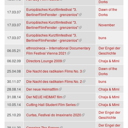
Dorks
Europäisches Kurzfilmfestival "3.
Dawn of the
17.03.07
(Link ist extern)
BerlinerFilmFenster - grenzenlos"
Dorks
Europäisches Kurzfilmfestival "3.
17.03.07
November
(Link ist extern)
BerlinerFilmFenster - grenzenlos"
Europäisches Kurzfilmfestival "3.
17.03.07
buns
(Link ist extern)
BerlinerFilmFenster - grenzenlos"
ethnocineca – International Documentary
Der Engel der
06.05.21
(Link ist extern)
Film Festival Vienna 2021
Geschichte
(Link ist extern)
06.02.09
Directors Lounge 2009
Chaja & Mimi
Dawn of the
(Link ist extern)
25.04.08
Die Nacht des radikalen Films No. 3
Dorks
(Link ist extern)
30.11.07
Die Nacht des radikalen Films No. 2
buns
(Link ist extern)
28.08.14
Der neue Heimatfilm
Chaja & Mimi
(Link ist extern)
31.08.14
Der NEUE HEIMAT film
Chaja & Mimi
(Link ist extern)
10.05.14
Cutting Hall Student Film Series
Chaja & Mimi
Der Engel der
(Link ist extern)
25.10.20
Curtas, Festival do Imaxinario 2020
Geschichte
Der Engel der
(Link ist extern)
29.11.20
Crossing The Screen