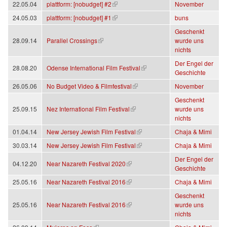
(Link ist extern)
22.05.04
plattform: [nobudget] #2
November
(Link ist extern)
24.05.03
plattform: [nobudget] #1
buns
Geschenkt
(Link ist extern)
28.09.14
Parallel Crossings
wurde uns
nichts
Der Engel der
(Link ist extern)
28.08.20
Odense International Film Festival
Geschichte
(Link ist extern)
26.05.06
No Budget Video & Filmfestival
November
Geschenkt
(Link ist extern)
25.09.15
Nez International Film Festival
wurde uns
nichts
(Link ist extern)
01.04.14
New Jersey Jewish Film Festival
Chaja & Mimi
(Link ist extern)
30.03.14
New Jersey Jewish Film Festival
Chaja & Mimi
Der Engel der
(Link ist extern)
04.12.20
Near Nazareth Festival 2020
Geschichte
(Link ist extern)
25.05.16
Near Nazareth Festival 2016
Chaja & Mimi
Geschenkt
(Link ist extern)
25.05.16
Near Nazareth Festival 2016
wurde uns
nichts