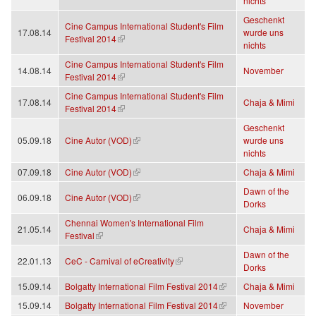
nichts
Geschenkt
Cine Campus International Student's Film
17.08.14
wurde uns
(Link ist extern)
Festival 2014
nichts
Cine Campus International Student's Film
14.08.14
November
(Link ist extern)
Festival 2014
Cine Campus International Student's Film
17.08.14
Chaja & Mimi
(Link ist extern)
Festival 2014
Geschenkt
(Link ist extern)
05.09.18
Cine Autor (VOD)
wurde uns
nichts
(Link ist extern)
07.09.18
Cine Autor (VOD)
Chaja & Mimi
Dawn of the
(Link ist extern)
06.09.18
Cine Autor (VOD)
Dorks
Chennai Women's International Film
21.05.14
Chaja & Mimi
(Link ist extern)
Festival
Dawn of the
(Link ist extern)
22.01.13
CeC - Carnival of eCreativity
Dorks
(Link ist extern)
15.09.14
Bolgatty International Film Festival 2014
Chaja & Mimi
(Link ist extern)
15.09.14
Bolgatty International Film Festival 2014
November