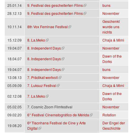
(Link ist extern)
25.01.14
9. Festival des gescheiterten Films
buns
(Link ist extern)
28.12.13
9. Festival des gescheiterten Films
November
Geschenkt
(Link ist extern)
10.11.14
8th Vox Feminae Festival
wurde uns
nichts
(Link ist extern)
15.12.09
8. La.Meko
Chaja & Mimi
(Link ist extern)
19.04.07
8. Independent Days
November
Dawn of the
(Link ist extern)
18.04.07
8. Independent Days
Dorks
(Link ist extern)
19.04.07
8. Independent Days
buns
(Link ist extern)
13.08.13
7. Prädikat wertvoll
November
(Link ist extern)
05.09.09
7. Luksuz Festival
Chaja & Mimi
Dawn of the
(Link ist extern)
02.12.08
7. La.Meko
Dorks
05.02.05
7. Cosmic Zoom Filmfestival
November
(Link ist extern)
09.02.20
6° Festival Cinematográfico de Mérida
Rotation
6ª Tlacnhana Festival de Cine y Arte
Der Engel der
19.08.20
(Link ist extern)
Digital
Geschichte