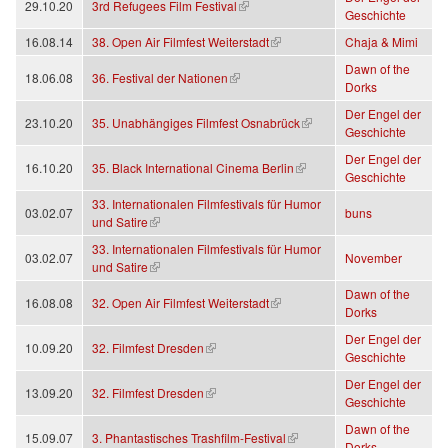
(Link ist extern)
29.10.20
3rd Refugees Film Festival
Geschichte
(Link ist extern)
16.08.14
38. Open Air Filmfest Weiterstadt
Chaja & Mimi
Dawn of the
(Link ist extern)
18.06.08
36. Festival der Nationen
Dorks
Der Engel der
(Link ist extern)
23.10.20
35. Unabhängiges Filmfest Osnabrück
Geschichte
Der Engel der
(Link ist extern)
16.10.20
35. Black International Cinema Berlin
Geschichte
33. Internationalen Filmfestivals für Humor
03.02.07
buns
(Link ist extern)
und Satire
33. Internationalen Filmfestivals für Humor
03.02.07
November
(Link ist extern)
und Satire
Dawn of the
(Link ist extern)
16.08.08
32. Open Air Filmfest Weiterstadt
Dorks
Der Engel der
(Link ist extern)
10.09.20
32. Filmfest Dresden
Geschichte
Der Engel der
(Link ist extern)
13.09.20
32. Filmfest Dresden
Geschichte
Dawn of the
(Link ist extern)
15.09.07
3. Phantastisches Trashfilm-Festival
Dorks