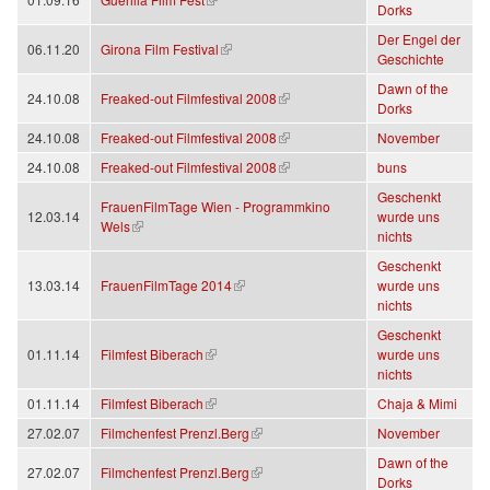
Dorks
Der Engel der
(Link ist extern)
06.11.20
Girona Film Festival
Geschichte
Dawn of the
(Link ist extern)
24.10.08
Freaked-out Filmfestival 2008
Dorks
(Link ist extern)
24.10.08
Freaked-out Filmfestival 2008
November
(Link ist extern)
24.10.08
Freaked-out Filmfestival 2008
buns
Geschenkt
FrauenFilmTage Wien - Programmkino
12.03.14
wurde uns
(Link ist extern)
Wels
nichts
Geschenkt
(Link ist extern)
13.03.14
FrauenFilmTage 2014
wurde uns
nichts
Geschenkt
(Link ist extern)
01.11.14
Filmfest Biberach
wurde uns
nichts
(Link ist extern)
01.11.14
Filmfest Biberach
Chaja & Mimi
(Link ist extern)
27.02.07
Filmchenfest Prenzl.Berg
November
Dawn of the
(Link ist extern)
27.02.07
Filmchenfest Prenzl.Berg
Dorks