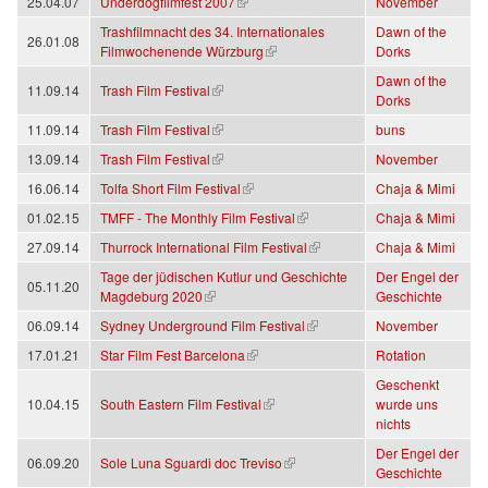
(Link ist extern)
25.04.07
Underdogfilmfest 2007
November
Trashfilmnacht des 34. Internationales
Dawn of the
26.01.08
(Link ist extern)
Filmwochenende Würzburg
Dorks
Dawn of the
(Link ist extern)
11.09.14
Trash Film Festival
Dorks
(Link ist extern)
11.09.14
Trash Film Festival
buns
(Link ist extern)
13.09.14
Trash Film Festival
November
(Link ist extern)
16.06.14
Tolfa Short Film Festival
Chaja & Mimi
(Link ist extern)
01.02.15
TMFF - The Monthly Film Festival
Chaja & Mimi
(Link ist extern)
27.09.14
Thurrock International Film Festival
Chaja & Mimi
Tage der jüdischen Kutlur und Geschichte
Der Engel der
05.11.20
(Link ist extern)
Magdeburg 2020
Geschichte
(Link ist extern)
06.09.14
Sydney Underground Film Festival
November
(Link ist extern)
17.01.21
Star Film Fest Barcelona
Rotation
Geschenkt
(Link ist extern)
10.04.15
South Eastern Film Festival
wurde uns
nichts
Der Engel der
(Link ist extern)
06.09.20
Sole Luna Sguardi doc Treviso
Geschichte