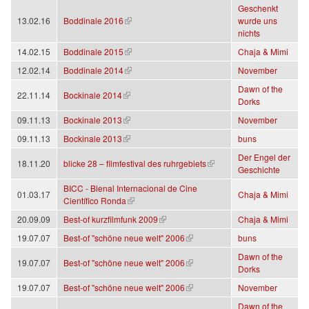
Geschenkt
(Link ist extern)
13.02.16
Boddinale 2016
wurde uns
nichts
(Link ist extern)
14.02.15
Boddinale 2015
Chaja & Mimi
(Link ist extern)
12.02.14
Boddinale 2014
November
Dawn of the
(Link ist extern)
22.11.14
Bockinale 2014
Dorks
(Link ist extern)
09.11.13
Bockinale 2013
November
(Link ist extern)
09.11.13
Bockinale 2013
buns
Der Engel der
(Link ist extern)
18.11.20
blicke 28 – filmfestival des ruhrgebiets
Geschichte
BICC - Bienal Internacional de Cine
01.03.17
Chaja & Mimi
(Link ist extern)
Científico Ronda
(Link ist extern)
20.09.09
Best-of kurzfilmfunk 2009
Chaja & Mimi
(Link ist extern)
19.07.07
Best-of "schöne neue welt" 2006
buns
Dawn of the
(Link ist extern)
19.07.07
Best-of "schöne neue welt" 2006
Dorks
(Link ist extern)
19.07.07
Best-of "schöne neue welt" 2006
November
Dawn of the