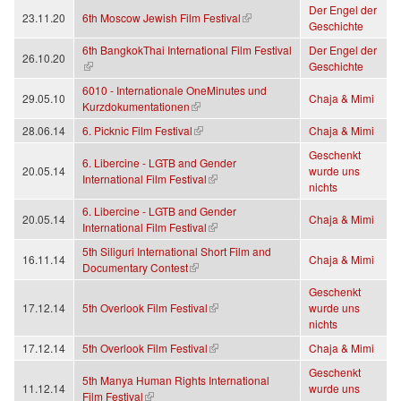
Der Engel der
(Link ist extern)
23.11.20
6th Moscow Jewish Film Festival
Geschichte
6th BangkokThai International Film Festival
Der Engel der
26.10.20
(Link ist extern)
Geschichte
6010 - Internationale OneMinutes und
29.05.10
Chaja & Mimi
(Link ist extern)
Kurzdokumentationen
(Link ist extern)
28.06.14
6. Picknic Film Festival
Chaja & Mimi
Geschenkt
6. Libercine - LGTB and Gender
20.05.14
wurde uns
(Link ist extern)
International Film Festival
nichts
6. Libercine - LGTB and Gender
20.05.14
Chaja & Mimi
(Link ist extern)
International Film Festival
5th Siliguri International Short Film and
16.11.14
Chaja & Mimi
(Link ist extern)
Documentary Contest
Geschenkt
(Link ist extern)
17.12.14
5th Overlook Film Festival
wurde uns
nichts
(Link ist extern)
17.12.14
5th Overlook Film Festival
Chaja & Mimi
Geschenkt
5th Manya Human Rights International
11.12.14
wurde uns
(Link ist extern)
Film Festival