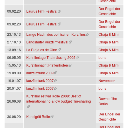
Geschichte
Der Engel der
(Link ist extern)
09.02.20
Laurus Film Festival
Geschichte
Der Engel der
(Link ist extern)
03.02.20
Laurus Film Festival
Geschichte
(Link ist extern)
23.10.13
Lange Nacht des politischen Kurzfilms
Chaja & Mimi
(Link ist extern)
27.10.13
Landshuter Kurzfilmfestival
Chaja & Mimi
(Link ist extern)
13.09.16
La Rioja es de Cine
Chaja & Mimi
(Link ist extern)
06.05.05
Kurzfilmtage Thalmässing 2005
buns
(Link ist extern)
15.05.13
Kurzfilmnacht Pfaffenhofen
Chaja & Mimi
(Link ist extern)
19.09.09
kurzfilmfunk 2009
Chaja & Mimi
(Link ist extern)
19.01.07
kurzfilmfunk 2007
November
(Link ist extern)
20.01.07
kurzfilmfunk 2007
buns
KurzfilmFestival Rolle 2008: Best of
Dawn of the
26.09.08
international no & low budget film-sharing
Dorks
(Link ist extern)
Der Engel der
(Link ist extern)
30.08.20
Kunstgriff Rolle
Geschichte
Der Engel der