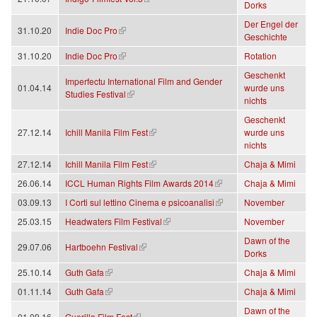
Dorks
Der Engel der
(Link ist extern)
31.10.20
Indie Doc Pro
Geschichte
(Link ist extern)
31.10.20
Indie Doc Pro
Rotation
Geschenkt
Imperfectu International Film and Gender
01.04.14
wurde uns
(Link ist extern)
Studies Festival
nichts
Geschenkt
(Link ist extern)
27.12.14
Ichill Manila Film Fest
wurde uns
nichts
(Link ist extern)
27.12.14
Ichill Manila Film Fest
Chaja & Mimi
(Link ist extern)
26.06.14
ICCL Human Rights Film Awards 2014
Chaja & Mimi
(Link ist extern)
03.09.13
I Corti sul lettino Cinema e psicoanalisi
November
(Link ist extern)
25.03.15
Headwaters Film Festival
November
Dawn of the
(Link ist extern)
29.07.06
Hartboehn Festival
Dorks
(Link ist extern)
25.10.14
Guth Gafa
Chaja & Mimi
(Link ist extern)
01.11.14
Guth Gafa
Chaja & Mimi
Dawn of the
(Link ist extern)
01.09.16
Guerilla Film Fest