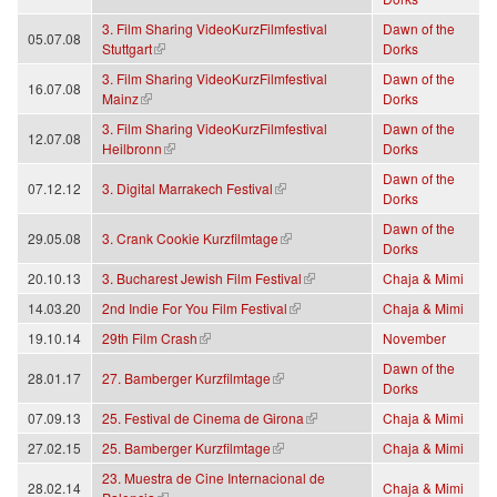
3. Film Sharing VideoKurzFilmfestival
Dawn of the
05.07.08
(Link ist extern)
Stuttgart
Dorks
3. Film Sharing VideoKurzFilmfestival
Dawn of the
16.07.08
(Link ist extern)
Mainz
Dorks
3. Film Sharing VideoKurzFilmfestival
Dawn of the
12.07.08
(Link ist extern)
Heilbronn
Dorks
Dawn of the
(Link ist extern)
07.12.12
3. Digital Marrakech Festival
Dorks
Dawn of the
(Link ist extern)
29.05.08
3. Crank Cookie Kurzfilmtage
Dorks
(Link ist extern)
20.10.13
3. Bucharest Jewish Film Festival
Chaja & Mimi
(Link ist extern)
14.03.20
2nd Indie For You Film Festival
Chaja & Mimi
(Link ist extern)
19.10.14
29th Film Crash
November
Dawn of the
(Link ist extern)
28.01.17
27. Bamberger Kurzfilmtage
Dorks
(Link ist extern)
07.09.13
25. Festival de Cinema de Girona
Chaja & Mimi
(Link ist extern)
27.02.15
25. Bamberger Kurzfilmtage
Chaja & Mimi
23. Muestra de Cine Internacional de
28.02.14
Chaja & Mimi