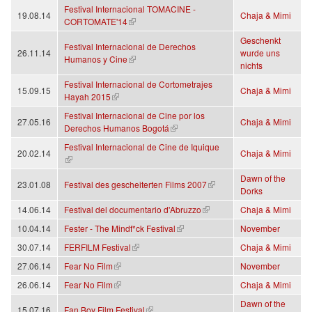
Festival Internacional TOMACINE -
19.08.14
Chaja & Mimi
(Link ist extern)
CORTOMATE'14
Geschenkt
Festival Internacional de Derechos
26.11.14
wurde uns
(Link ist extern)
Humanos y Cine
nichts
Festival Internacional de Cortometrajes
15.09.15
Chaja & Mimi
(Link ist extern)
Hayah 2015
Festival Internacional de Cine por los
27.05.16
Chaja & Mimi
(Link ist extern)
Derechos Humanos Bogotá
Festival Internacional de Cine de Iquique
20.02.14
Chaja & Mimi
(Link ist extern)
Dawn of the
(Link ist extern)
23.01.08
Festival des gescheiterten Films 2007
Dorks
(Link ist extern)
14.06.14
Festival del documentario d'Abruzzo
Chaja & Mimi
(Link ist extern)
10.04.14
Fester - The Mindf*ck Festival
November
(Link ist extern)
30.07.14
FERFILM Festival
Chaja & Mimi
(Link ist extern)
27.06.14
Fear No Film
November
(Link ist extern)
26.06.14
Fear No Film
Chaja & Mimi
Dawn of the
(Link ist extern)
15.07.16
Fan Boy Film Festival