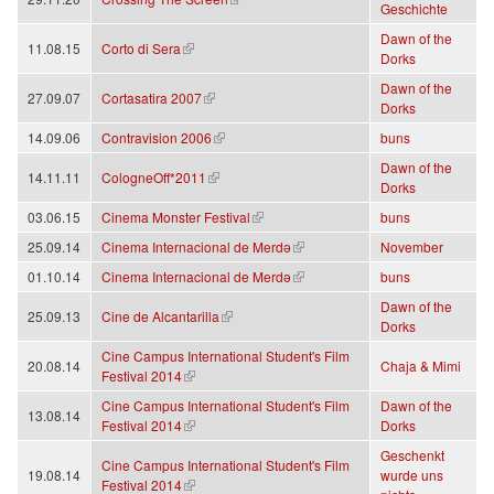
Geschichte
Dawn of the
(Link ist extern)
11.08.15
Corto di Sera
Dorks
Dawn of the
(Link ist extern)
27.09.07
Cortasatira 2007
Dorks
(Link ist extern)
14.09.06
Contravision 2006
buns
Dawn of the
(Link ist extern)
14.11.11
CologneOff*2011
Dorks
(Link ist extern)
03.06.15
Cinema Monster Festival
buns
(Link ist extern)
25.09.14
Cinema Internacional de Merdə
November
(Link ist extern)
01.10.14
Cinema Internacional de Merdə
buns
Dawn of the
(Link ist extern)
25.09.13
Cine de Alcantarilla
Dorks
Cine Campus International Student's Film
20.08.14
Chaja & Mimi
(Link ist extern)
Festival 2014
Cine Campus International Student's Film
Dawn of the
13.08.14
(Link ist extern)
Festival 2014
Dorks
Geschenkt
Cine Campus International Student's Film
19.08.14
wurde uns
(Link ist extern)
Festival 2014