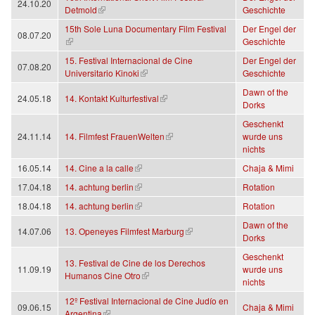
24.10.20
(Link ist extern)
Detmold
Geschichte
15th Sole Luna Documentary Film Festival
Der Engel der
08.07.20
(Link ist extern)
Geschichte
15. Festival Internacional de Cine
Der Engel der
07.08.20
(Link ist extern)
Universitario Kinoki
Geschichte
Dawn of the
(Link ist extern)
24.05.18
14. Kontakt Kulturfestival
Dorks
Geschenkt
(Link ist extern)
24.11.14
14. Filmfest FrauenWelten
wurde uns
nichts
(Link ist extern)
16.05.14
14. Cine a la calle
Chaja & Mimi
(Link ist extern)
17.04.18
14. achtung berlin
Rotation
(Link ist extern)
18.04.18
14. achtung berlin
Rotation
Dawn of the
(Link ist extern)
14.07.06
13. Openeyes Filmfest Marburg
Dorks
Geschenkt
13. Festival de Cine de los Derechos
11.09.19
wurde uns
(Link ist extern)
Humanos Cine Otro
nichts
12º Festival Internacional de Cine Judío en
09.06.15
Chaja & Mimi
(Link ist extern)
Argentina