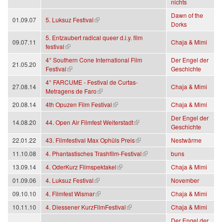
nichts
Dawn of the
(Link ist extern)
01.09.07
5. Luksuz Festival
Dorks
5. Entzaubert radical queer d.i.y. film
09.07.11
Chaja & Mimi
(Link ist extern)
festival
4° Southern Cone International Film
Der Engel der
21.05.20
(Link ist extern)
Festival
Geschichte
4° FARCUME - Festival de Curtas-
27.08.14
Chaja & Mimi
(Link ist extern)
Metragens de Faro
(Link ist extern)
20.08.14
4th Opuzen Film Festival
Chaja & Mimi
Der Engel der
(Link ist extern)
14.08.20
44. Open Air Filmfest Weiterstadt
Geschichte
(Link ist extern)
22.01.22
43. Filmfestival Max Ophüls Preis
Nestwärme
(Link ist extern)
11.10.08
4. Phantastisches Trashfilm-Festival
buns
(Link ist extern)
13.09.14
4. OderKurz Filmspektakel
Chaja & Mimi
(Link ist extern)
01.09.06
4. Luksuz Festival
November
(Link ist extern)
09.10.10
4. Filmfest Wismar
Chaja & Mimi
(Link ist extern)
10.11.10
4. Diessener KurzFilmFestival
Chaja & Mimi
Der Engel der