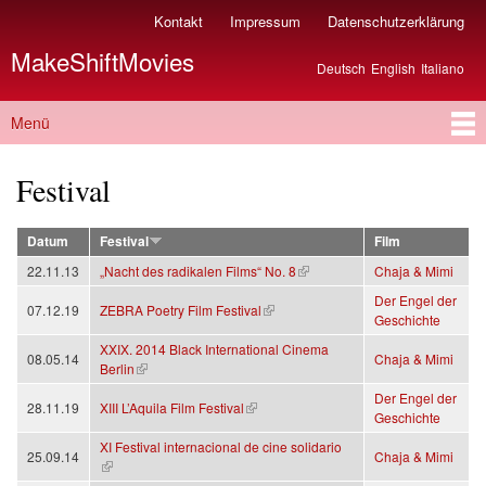
Direkt
Kontakt
Impressum
Datenschutzerklärung
Sekundärmenü
zum
MakeShiftMovies
Inhalt
Deutsch
English
Italiano
Sprachen
Menü
Hauptmenü
Festival
Datum
Festival
Film
(Link ist extern)
22.11.13
„Nacht des radikalen Films“ No. 8
Chaja & Mimi
Der Engel der
(Link ist extern)
07.12.19
ZEBRA Poetry Film Festival
Geschichte
XXIX. 2014 Black International Cinema
08.05.14
Chaja & Mimi
(Link ist extern)
Berlin
Der Engel der
(Link ist extern)
28.11.19
XIII L’Aquila Film Festival
Geschichte
XI Festival internacional de cine solidario
25.09.14
Chaja & Mimi
(Link ist extern)