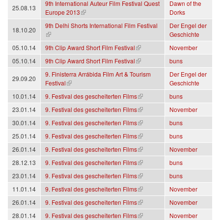
9th International Auteur Film Festival Quest
Dawn of the
25.08.13
(Link ist extern)
Europe 2013
Dorks
9th Delhi Shorts International Film Festival
Der Engel der
18.10.20
(Link ist extern)
Geschichte
(Link ist extern)
05.10.14
9th Clip Award Short Film Festival
November
(Link ist extern)
05.10.14
9th Clip Award Short Film Festival
buns
9. Finisterra Arrábida Film Art & Tourism
Der Engel der
29.09.20
(Link ist extern)
Festival
Geschichte
(Link ist extern)
10.01.14
9. Festival des gescheiterten Films
buns
(Link ist extern)
23.01.14
9. Festival des gescheiterten Films
November
(Link ist extern)
30.01.14
9. Festival des gescheiterten Films
buns
(Link ist extern)
25.01.14
9. Festival des gescheiterten Films
buns
(Link ist extern)
26.01.14
9. Festival des gescheiterten Films
November
(Link ist extern)
28.12.13
9. Festival des gescheiterten Films
buns
(Link ist extern)
23.01.14
9. Festival des gescheiterten Films
buns
(Link ist extern)
11.01.14
9. Festival des gescheiterten Films
November
(Link ist extern)
26.01.14
9. Festival des gescheiterten Films
November
(Link ist extern)
28.01.14
9. Festival des gescheiterten Films
November