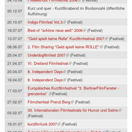
Kurz und quer - Kurzfilmabend im Bonboncafé (öffentliche
20.12.07
Aufführung)
(Link ist extern)
20.10.07
Indigo-Filmfest Vol.3
(Festival)
(Link ist extern)
19.07.07
Best-of "schöne neue welt" 2006
(Festival)
(Link ist extern)
13.07.07
"Geld spielt keine Rolle" Kurzfilmfestival 2007
(Festival)
(Link ist extern)
08.06.07
2. Film Sharing "Geld spielt keine ROLLE"
(Festival)
(Link ist extern)
25.04.07
Underdogfilmfest 2007
(Festival)
(Link ist extern)
21.04.07
VI. Dreiland Filmfestival
(Festival)
(Link ist extern)
20.04.07
8. Independent Days
(Festival)
(Link ist extern)
19.04.07
8. Independent Days
(Festival)
Europäisches Kurzfilmfestival "3. BerlinerFilmFenster -
17.03.07
(Link ist extern)
grenzenlos"
(Festival)
(Link ist extern)
27.02.07
Filmchenfest Prenzl.Berg
(Festival)
(Link ist extern)
33. Internationalen Filmfestivals für Humor und Satire
03.02.07
(Festival)
(Link ist extern)
19.01.07
kurzfilmfunk 2007
(Festival)