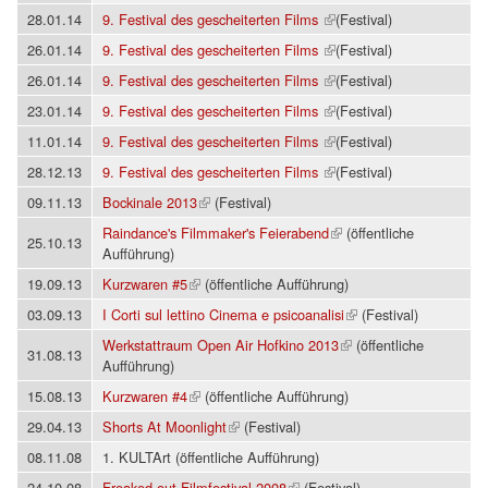
(Link ist extern)
28.01.14
9. Festival des gescheiterten Films
(Festival)
(Link ist extern)
26.01.14
9. Festival des gescheiterten Films
(Festival)
(Link ist extern)
26.01.14
9. Festival des gescheiterten Films
(Festival)
(Link ist extern)
23.01.14
9. Festival des gescheiterten Films
(Festival)
(Link ist extern)
11.01.14
9. Festival des gescheiterten Films
(Festival)
(Link ist extern)
28.12.13
9. Festival des gescheiterten Films
(Festival)
(Link ist extern)
09.11.13
Bockinale 2013
(Festival)
(Link ist extern)
Raindance's Filmmaker's Feierabend
(öffentliche
25.10.13
Aufführung)
(Link ist extern)
19.09.13
Kurzwaren #5
(öffentliche Aufführung)
(Link ist extern)
03.09.13
I Corti sul lettino Cinema e psicoanalisi
(Festival)
(Link ist extern)
Werkstattraum Open Air Hofkino 2013
(öffentliche
31.08.13
Aufführung)
(Link ist extern)
15.08.13
Kurzwaren #4
(öffentliche Aufführung)
(Link ist extern)
29.04.13
Shorts At Moonlight
(Festival)
08.11.08
1. KULTArt (öffentliche Aufführung)
(Link ist extern)
24.10.08
Freaked-out Filmfestival 2008
(Festival)