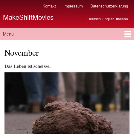
Direkt
Kontakt
Impressum
Datenschutzerklärung
Sekundärmenü
zum
MakeShiftMovies
Inhalt
Deutsch
English
Italiano
Sprachen
Menü
Hauptmenü
November
Das Leben ist scheisse.