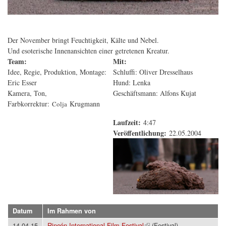
Der November bringt Feuchtigkeit, Kälte und Nebel.
Und esoterische Innenansichten einer getretenen Kreatur.
Team:
Mit:
Idee, Regie, Produktion, Montage:
Schluffi: Oliver Dresselhaus
Eric Esser
Hund: Lenka
Kamera, Ton,
Geschäftsmann: Alfons Kujat
Farbkorrektur:
Krugmann
Colja
Laufzeit:
4:47
Veröffentlichung:
22.05.2004
Datum
Im Rahmen von
(Link ist extern)
14.04.15
Rincón International Film Festival
(Festival)