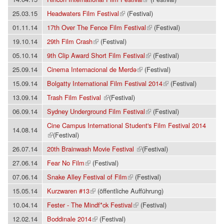
(Link ist extern)
25.03.15
Headwaters Film Festival
(Festival)
(Link ist extern)
01.11.14
17th Over The Fence Film Festival
(Festival)
(Link ist extern)
19.10.14
29th Film Crash
(Festival)
(Link ist extern)
05.10.14
9th Clip Award Short Film Festival
(Festival)
(Link ist extern)
25.09.14
Cinema Internacional de Merdə
(Festival)
(Link ist extern)
15.09.14
Bolgatty International Film Festival 2014
(Festival)
(Link ist extern)
13.09.14
Trash Film Festival
(Festival)
(Link ist extern)
06.09.14
Sydney Underground Film Festival
(Festival)
Cine Campus International Student's Film Festival 2014
14.08.14
(Link ist extern)
(Festival)
(Link ist extern)
26.07.14
20th Brainwash Movie Festival
(Festival)
(Link ist extern)
27.06.14
Fear No Film
(Festival)
(Link ist extern)
07.06.14
Snake Alley Festival of Film
(Festival)
(Link ist extern)
15.05.14
Kurzwaren #13
(öffentliche Aufführung)
(Link ist extern)
10.04.14
Fester - The Mindf*ck Festival
(Festival)
(Link ist extern)
12.02.14
Boddinale 2014
(Festival)