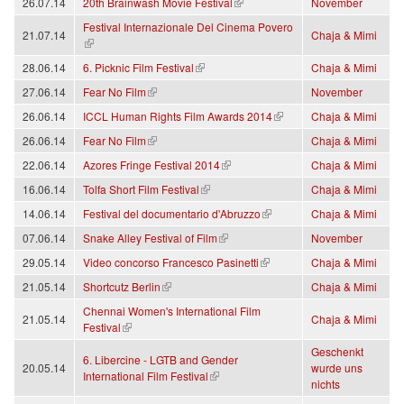
(link is external)
26.07.14
20th Brainwash Movie Festival
November
Festival Internazionale Del Cinema Povero
21.07.14
Chaja & Mimi
(link is external)
(link is external)
28.06.14
6. Picknic Film Festival
Chaja & Mimi
(link is external)
27.06.14
Fear No Film
November
(link is external)
26.06.14
ICCL Human Rights Film Awards 2014
Chaja & Mimi
(link is external)
26.06.14
Fear No Film
Chaja & Mimi
(link is external)
22.06.14
Azores Fringe Festival 2014
Chaja & Mimi
(link is external)
16.06.14
Tolfa Short Film Festival
Chaja & Mimi
(link is external)
14.06.14
Festival del documentario d'Abruzzo
Chaja & Mimi
(link is external)
07.06.14
Snake Alley Festival of Film
November
(link is external)
29.05.14
Video concorso Francesco Pasinetti
Chaja & Mimi
(link is external)
21.05.14
Shortcutz Berlin
Chaja & Mimi
Chennai Women's International Film
21.05.14
Chaja & Mimi
(link is external)
Festival
Geschenkt
6. Libercine - LGTB and Gender
20.05.14
wurde uns
(link is external)
International Film Festival
nichts