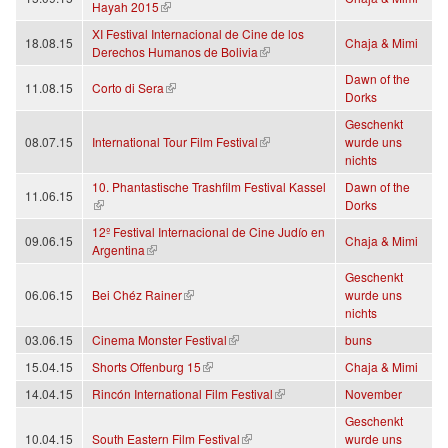
(link is external)
Hayah 2015
XI Festival Internacional de Cine de los
18.08.15
Chaja & Mimi
(link is external)
Derechos Humanos de Bolivia
Dawn of the
(link is external)
11.08.15
Corto di Sera
Dorks
Geschenkt
(link is external)
08.07.15
International Tour Film Festival
wurde uns
nichts
10. Phantastische Trashfilm Festival Kassel
Dawn of the
11.06.15
(link is external)
Dorks
12º Festival Internacional de Cine Judío en
09.06.15
Chaja & Mimi
(link is external)
Argentina
Geschenkt
(link is external)
06.06.15
Bei Chéz Rainer
wurde uns
nichts
(link is external)
03.06.15
Cinema Monster Festival
buns
(link is external)
15.04.15
Shorts Offenburg 15
Chaja & Mimi
(link is external)
14.04.15
Rincón International Film Festival
November
Geschenkt
(link is external)
10.04.15
South Eastern Film Festival
wurde uns