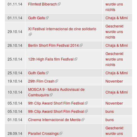
(link is external)
01.11.14
Filmfest Biberach
wurde uns
nichts
(link is external)
01.11.14
Guth Gafa
Chaja & Mimi
Geschenkt
XI Festival internacional de cine solidario
29.10.14
wurde uns
(link is external)
nichts
(link is external)
26.10.14
Berlin Short Film Festival 2014
Chaja & Mimi
Geschenkt
(link is external)
25.10.14
12th High Falls film Festival
wurde uns
nichts
(link is external)
25.10.14
Guth Gafa
Chaja & Mimi
(link is external)
19.10.14
29th Film Crash
November
MOSCA 9 - Mostra Audiovisual de
10.10.14
Chaja & Mimi
(link is external)
Cambuquira
(link is external)
05.10.14
9th Clip Award Short Film Festival
November
(link is external)
05.10.14
9th Clip Award Short Film Festival
buns
(link is external)
01.10.14
Cinema Internacional de Merdə
buns
Geschenkt
(link is external)
28.09.14
Parallel Crossings
wurde uns