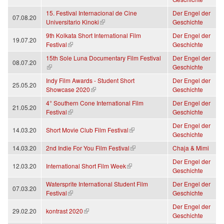
15. Festival Internacional de Cine
Der Engel der
07.08.20
(link is external)
Universitario Kinoki
Geschichte
9th Kolkata Short International Film
Der Engel der
19.07.20
(link is external)
Festival
Geschichte
15th Sole Luna Documentary Film Festival
Der Engel der
08.07.20
(link is external)
Geschichte
Indy Film Awards - Student Short
Der Engel der
25.05.20
(link is external)
Showcase 2020
Geschichte
4° Southern Cone International Film
Der Engel der
21.05.20
(link is external)
Festival
Geschichte
Der Engel der
(link is external)
14.03.20
Short Movie Club Film Festival
Geschichte
(link is external)
14.03.20
2nd Indie For You Film Festival
Chaja & Mimi
Der Engel der
(link is external)
12.03.20
International Short Film Week
Geschichte
Watersprite International Student Film
Der Engel der
07.03.20
(link is external)
Festival
Geschichte
Der Engel der
(link is external)
29.02.20
kontrast 2020
Geschichte