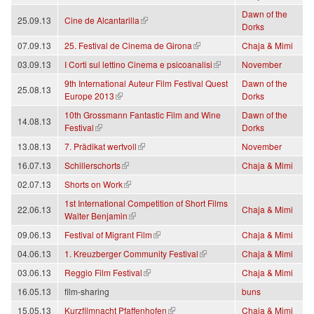
Dawn of the
(link is external)
25.09.13
Cine de Alcantarilla
Dorks
(link is external)
07.09.13
25. Festival de Cinema de Girona
Chaja & Mimi
(link is external)
03.09.13
I Corti sul lettino Cinema e psicoanalisi
November
9th International Auteur Film Festival Quest
Dawn of the
25.08.13
(link is external)
Europe 2013
Dorks
10th Grossmann Fantastic Film and Wine
Dawn of the
14.08.13
(link is external)
Festival
Dorks
(link is external)
13.08.13
7. Prädikat wertvoll
November
(link is external)
16.07.13
Schillerschorts
Chaja & Mimi
(link is external)
02.07.13
Shorts on Work
1st International Competition of Short Films
22.06.13
Chaja & Mimi
(link is external)
Walter Benjamin
(link is external)
09.06.13
Festival of Migrant Film
Chaja & Mimi
(link is external)
04.06.13
1. Kreuzberger Community Festival
Chaja & Mimi
(link is external)
03.06.13
Reggio Film Festival
Chaja & Mimi
16.05.13
film-sharing
buns
(link is external)
15.05.13
Kurzfilmnacht Pfaffenhofen
Chaja & Mimi