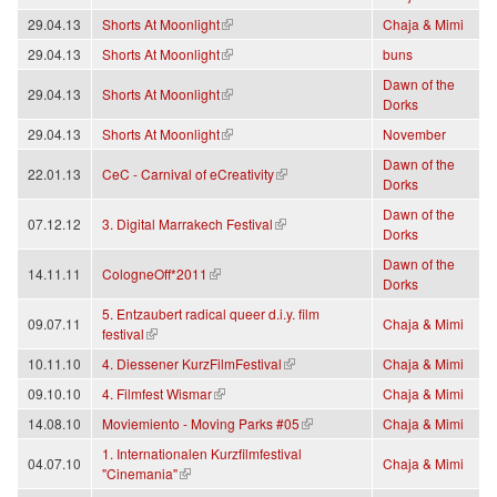
(link is external)
29.04.13
Shorts At Moonlight
Chaja & Mimi
(link is external)
29.04.13
Shorts At Moonlight
buns
Dawn of the
(link is external)
29.04.13
Shorts At Moonlight
Dorks
(link is external)
29.04.13
Shorts At Moonlight
November
Dawn of the
(link is external)
22.01.13
CeC - Carnival of eCreativity
Dorks
Dawn of the
(link is external)
07.12.12
3. Digital Marrakech Festival
Dorks
Dawn of the
(link is external)
14.11.11
CologneOff*2011
Dorks
5. Entzaubert radical queer d.i.y. film
09.07.11
Chaja & Mimi
(link is external)
festival
(link is external)
10.11.10
4. Diessener KurzFilmFestival
Chaja & Mimi
(link is external)
09.10.10
4. Filmfest Wismar
Chaja & Mimi
(link is external)
14.08.10
Moviemiento - Moving Parks #05
Chaja & Mimi
1. Internationalen Kurzfilmfestival
04.07.10
Chaja & Mimi
(link is external)
"Cinemania"