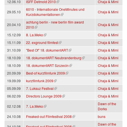
(link is external)
12.06.10
ISFF Detmold 2010
Chaja & Mimi
6010 - Internationale OneMinutes und
29.05.10
Chaja & Mimi
(link is external)
Kurzdokumentationen
achtung berlin - new berlin film award
20.04.10
Chaja & Mimi
(link is external)
2010
(link is external)
15.12.09
8. La.Meko
Chaja & Mimi
(link is external)
15.11.09
22. exground filmfest
Chaja & Mimi
(link is external)
31.10.09
"Best Of" 18. dokumentART
Chaja & Mimi
(link is external)
18.10.09
18. dokumentART Neubrandenburg
Chaja & Mimi
(link is external)
18.10.09
18. dokumentART Szczecin
Chaja & Mimi
(link is external)
20.09.09
Best-of kurzfilmfunk 2009
Chaja & Mimi
(link is external)
19.09.09
kurzfilmfunk 2009
Chaja & Mimi
(link is external)
05.09.09
7. Luksuz Festival
Chaja & Mimi
(link is external)
06.02.09
Directors Lounge 2009
Chaja & Mimi
Dawn of the
(link is external)
02.12.08
7. La.Meko
Dorks
(link is external)
24.10.08
Freaked-out Filmfestival 2008
buns
Dawn of the
(link is external)
24.10.08
Freaked-out Filmfestival 2008