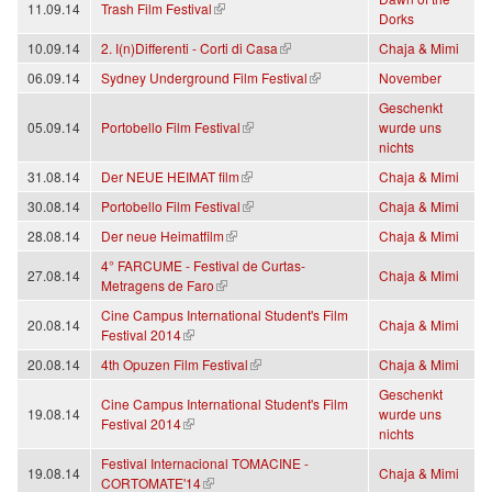
(link is external)
11.09.14
Trash Film Festival
Dorks
(link is external)
10.09.14
2. I(n)Differenti - Corti di Casa
Chaja & Mimi
(link is external)
06.09.14
Sydney Underground Film Festival
November
Geschenkt
(link is external)
05.09.14
Portobello Film Festival
wurde uns
nichts
(link is external)
31.08.14
Der NEUE HEIMAT film
Chaja & Mimi
(link is external)
30.08.14
Portobello Film Festival
Chaja & Mimi
(link is external)
28.08.14
Der neue Heimatfilm
Chaja & Mimi
4° FARCUME - Festival de Curtas-
27.08.14
Chaja & Mimi
(link is external)
Metragens de Faro
Cine Campus International Student's Film
20.08.14
Chaja & Mimi
(link is external)
Festival 2014
(link is external)
20.08.14
4th Opuzen Film Festival
Chaja & Mimi
Geschenkt
Cine Campus International Student's Film
19.08.14
wurde uns
(link is external)
Festival 2014
nichts
Festival Internacional TOMACINE -
19.08.14
Chaja & Mimi
(link is external)
CORTOMATE'14