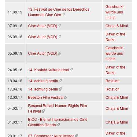
Geschenkt
13. Festival de Cine de los Derechos
11.09.19
wurde uns
(link is external)
Humanos Cine Otro
nichts
(link is external)
07.09.18
Cine Autor (VOD)
Chaja & Mimi
Dawn of the
(link is external)
06.09.18
Cine Autor (VOD)
Dorks
Geschenkt
(link is external)
05.09.18
Cine Autor (VOD)
wurde uns
nichts
Dawn of the
(link is external)
24.05.18
14. Kontakt Kulturfestival
Dorks
(link is external)
18.04.18
14. achtung berlin
Rotation
(link is external)
17.04.18
14. achtung berlin
Rotation
(link is external)
12.03.17
Beeston Film Festival
Chaja & Mimi
Respect Belfast Human Rights Film
04.03.17
Chaja & Mimi
(link is external)
Festival
BICC - Bienal Internacional de Cine
01.03.17
Chaja & Mimi
(link is external)
Científico Ronda
Dawn of the
(link is external)
28.01.17
27. Bamberger Kurzfilmtage