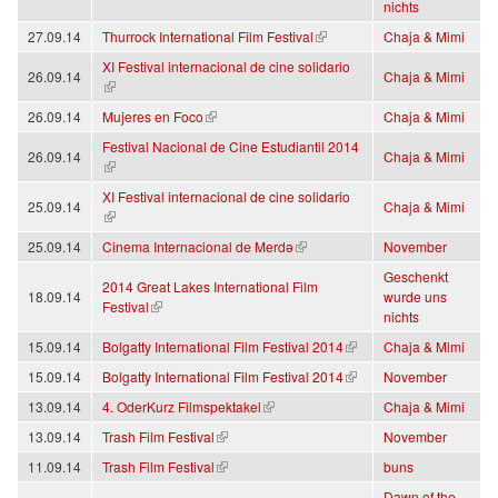
nichts
(link is external)
27.09.14
Thurrock International Film Festival
Chaja & Mimi
XI Festival internacional de cine solidario
26.09.14
Chaja & Mimi
(link is external)
(link is external)
26.09.14
Mujeres en Foco
Chaja & Mimi
Festival Nacional de Cine Estudiantil 2014
26.09.14
Chaja & Mimi
(link is external)
XI Festival internacional de cine solidario
25.09.14
Chaja & Mimi
(link is external)
(link is external)
25.09.14
Cinema Internacional de Merdə
November
Geschenkt
2014 Great Lakes International Film
18.09.14
wurde uns
(link is external)
Festival
nichts
(link is external)
15.09.14
Bolgatty International Film Festival 2014
Chaja & Mimi
(link is external)
15.09.14
Bolgatty International Film Festival 2014
November
(link is external)
13.09.14
4. OderKurz Filmspektakel
Chaja & Mimi
(link is external)
13.09.14
Trash Film Festival
November
(link is external)
11.09.14
Trash Film Festival
buns
Dawn of the