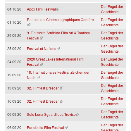
Der Engel der
(link is external)
04.10.20
Apox Film Festival
Geschichte
Rencontres Cinématographiques Cerbère
Der Engel der
01.10.20
(link is external)
Geschichte
9. Finisterra Arrábida Film Art & Tourism
Der Engel der
29.09.20
(link is external)
Festival
Geschichte
Der Engel der
(link is external)
25.09.20
Festival of Nations
Geschichte
2020 Great Lakes International Film
Der Engel der
24.09.20
(link is external)
Festival
Geschichte
18. Internationales Festival Zeichen der
Der Engel der
19.09.20
(link is external)
Nacht
Geschichte
Der Engel der
(link is external)
13.09.20
32. Filmfest Dresden
Geschichte
Der Engel der
(link is external)
10.09.20
32. Filmfest Dresden
Geschichte
Der Engel der
(link is external)
06.09.20
Sole Luna Sguardi doc Treviso
Geschichte
Der Engel der
(link is external)
06.09.20
Portobello Film Festival
Geschichte