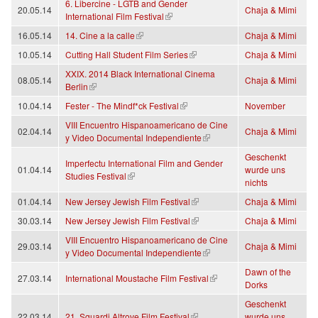
6. Libercine - LGTB and Gender
20.05.14
Chaja & Mimi
(link is external)
International Film Festival
(link is external)
16.05.14
14. Cine a la calle
Chaja & Mimi
(link is external)
10.05.14
Cutting Hall Student Film Series
Chaja & Mimi
XXIX. 2014 Black International Cinema
08.05.14
Chaja & Mimi
(link is external)
Berlin
(link is external)
10.04.14
Fester - The Mindf*ck Festival
November
VIII Encuentro Hispanoamericano de Cine
02.04.14
Chaja & Mimi
(link is external)
y Video Documental Independiente
Geschenkt
Imperfectu International Film and Gender
01.04.14
wurde uns
(link is external)
Studies Festival
nichts
(link is external)
01.04.14
New Jersey Jewish Film Festival
Chaja & Mimi
(link is external)
30.03.14
New Jersey Jewish Film Festival
Chaja & Mimi
VIII Encuentro Hispanoamericano de Cine
29.03.14
Chaja & Mimi
(link is external)
y Video Documental Independiente
Dawn of the
(link is external)
27.03.14
International Moustache Film Festival
Dorks
Geschenkt
(link is external)
22.03.14
21. Sguardi Altrove Film Festival
wurde uns