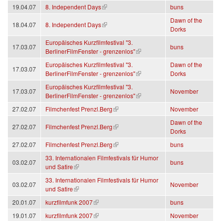
(link is external)
19.04.07
8. Independent Days
buns
Dawn of the
(link is external)
18.04.07
8. Independent Days
Dorks
Europäisches Kurzfilmfestival "3.
17.03.07
buns
(link is external)
BerlinerFilmFenster - grenzenlos"
Europäisches Kurzfilmfestival "3.
Dawn of the
17.03.07
(link is external)
BerlinerFilmFenster - grenzenlos"
Dorks
Europäisches Kurzfilmfestival "3.
17.03.07
November
(link is external)
BerlinerFilmFenster - grenzenlos"
(link is external)
27.02.07
Filmchenfest Prenzl.Berg
November
Dawn of the
(link is external)
27.02.07
Filmchenfest Prenzl.Berg
Dorks
(link is external)
27.02.07
Filmchenfest Prenzl.Berg
buns
33. Internationalen Filmfestivals für Humor
03.02.07
buns
(link is external)
und Satire
33. Internationalen Filmfestivals für Humor
03.02.07
November
(link is external)
und Satire
(link is external)
20.01.07
kurzfilmfunk 2007
buns
(link is external)
19.01.07
kurzfilmfunk 2007
November