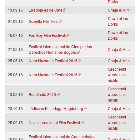
Dorks
(link is external)
13.09.16
La Rioja es de Cine
Chaja & Mimi
Dawn of the
(link is external)
01.09.16
Guerilla Film Fest
Dorks
Dawn of the
(link is external)
15.07.16
Fan Boy Film Festival
Dorks
Festival Internacional de Cine por los
27.05.16
Chaja & Mimi
(link is external)
Derechos Humanos Bogotá
(link is external)
25.05.16
Near Nazareth Festival 2016
Chaja & Mimi
Geschenkt
(link is external)
25.05.16
Near Nazareth Festival 2016
wurde uns
nichts
Geschenkt
(link is external)
13.02.16
Boddinale 2016
wurde uns
nichts
(link is external)
23.10.15
Jüdische Kulturtage Magdeburg
Chaja & Mimi
Geschenkt
(link is external)
25.09.15
Nez International Film Festival
wurde uns
nichts
Festival Internacional de Cortometrajes
15.09.15
Chaja & Mimi