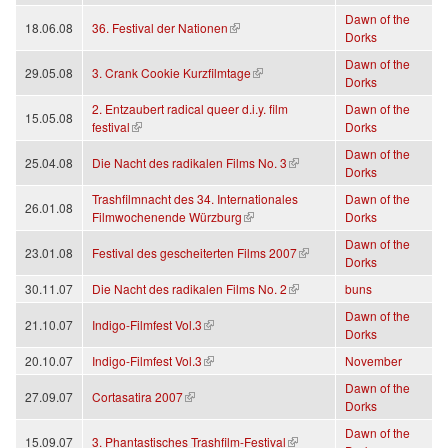
Dawn of the
(link is external)
18.06.08
36. Festival der Nationen
Dorks
Dawn of the
(link is external)
29.05.08
3. Crank Cookie Kurzfilmtage
Dorks
2. Entzaubert radical queer d.i.y. film
Dawn of the
15.05.08
(link is external)
festival
Dorks
Dawn of the
(link is external)
25.04.08
Die Nacht des radikalen Films No. 3
Dorks
Trashfilmnacht des 34. Internationales
Dawn of the
26.01.08
(link is external)
Filmwochenende Würzburg
Dorks
Dawn of the
(link is external)
23.01.08
Festival des gescheiterten Films 2007
Dorks
(link is external)
30.11.07
Die Nacht des radikalen Films No. 2
buns
Dawn of the
(link is external)
21.10.07
Indigo-Filmfest Vol.3
Dorks
(link is external)
20.10.07
Indigo-Filmfest Vol.3
November
Dawn of the
(link is external)
27.09.07
Cortasatira 2007
Dorks
Dawn of the
(link is external)
15.09.07
3. Phantastisches Trashfilm-Festival