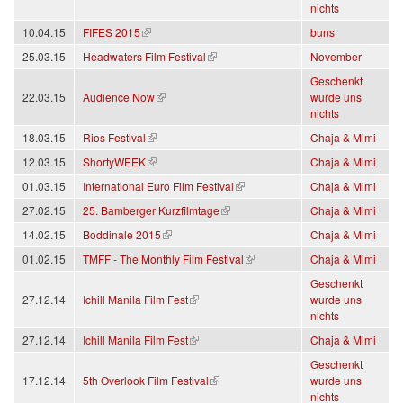
nichts
(link is external)
10.04.15
FIFES 2015
buns
(link is external)
25.03.15
Headwaters Film Festival
November
Geschenkt
(link is external)
22.03.15
Audience Now
wurde uns
nichts
(link is external)
18.03.15
Rios Festival
Chaja & Mimi
(link is external)
12.03.15
ShortyWEEK
Chaja & Mimi
(link is external)
01.03.15
International Euro Film Festival
Chaja & Mimi
(link is external)
27.02.15
25. Bamberger Kurzfilmtage
Chaja & Mimi
(link is external)
14.02.15
Boddinale 2015
Chaja & Mimi
(link is external)
01.02.15
TMFF - The Monthly Film Festival
Chaja & Mimi
Geschenkt
(link is external)
27.12.14
Ichill Manila Film Fest
wurde uns
nichts
(link is external)
27.12.14
Ichill Manila Film Fest
Chaja & Mimi
Geschenkt
(link is external)
17.12.14
5th Overlook Film Festival
wurde uns
nichts