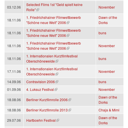
Selected Films 1st "Geld spielt keine
03.12.06
November
(link is external)
Rolle"
1. Friedrichshainer Filmwettbewerb
Dawn of the
18.11.06
(link is external)
"Schöne neue Welt" 2006
Dorks
1. Friedrichshainer Filmwettbewerb
18.11.06
buns
(link is external)
"Schöne neue Welt" 2006
1. Friedrichshainer Filmwettbewerb
18.11.06
November
(link is external)
"Schöne neue Welt" 2006
1. Internationalen Kurzfilmfestival
18.11.06
buns
(link is external)
Oberschöneweide
1. Internationalen Kurzfilmfestival
17.11.06
November
(link is external)
Oberschöneweide
(link is external)
14.09.06
Contravision 2006
buns
(link is external)
01.09.06
4. Luksuz Festival
November
Dawn of the
(link is external)
18.08.06
Berliner Kurzfilmrolle 2006
Dorks
(link is external)
18.08.06
Berliner Kurzfilmrolle 2013
Chaja & Mimi
Dawn of the
(link is external)
29.07.06
Hartboehn Festival
Dorks