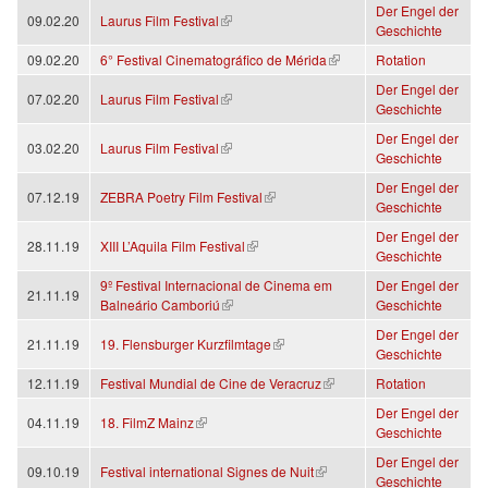
Der Engel der
(link is external)
09.02.20
Laurus Film Festival
Geschichte
(link is external)
09.02.20
6° Festival Cinematográfico de Mérida
Rotation
Der Engel der
(link is external)
07.02.20
Laurus Film Festival
Geschichte
Der Engel der
(link is external)
03.02.20
Laurus Film Festival
Geschichte
Der Engel der
(link is external)
07.12.19
ZEBRA Poetry Film Festival
Geschichte
Der Engel der
(link is external)
28.11.19
XIII L’Aquila Film Festival
Geschichte
9º Festival Internacional de Cinema em
Der Engel der
21.11.19
(link is external)
Balneário Camboriú
Geschichte
Der Engel der
(link is external)
21.11.19
19. Flensburger Kurzfilmtage
Geschichte
(link is external)
12.11.19
Festival Mundial de Cine de Veracruz
Rotation
Der Engel der
(link is external)
04.11.19
18. FilmZ Mainz
Geschichte
Der Engel der
(link is external)
09.10.19
Festival international Signes de Nuit
Geschichte