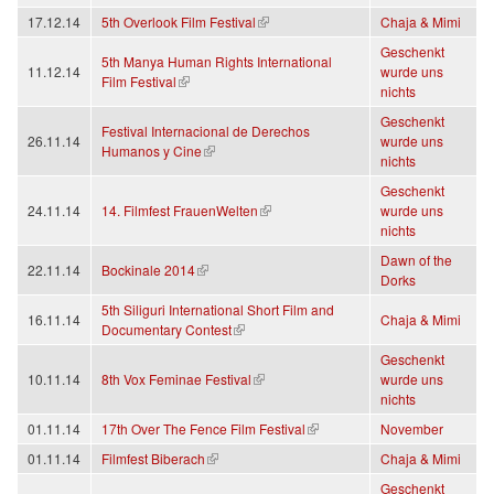
(link is external)
17.12.14
5th Overlook Film Festival
Chaja & Mimi
Geschenkt
5th Manya Human Rights International
11.12.14
wurde uns
(link is external)
Film Festival
nichts
Geschenkt
Festival Internacional de Derechos
26.11.14
wurde uns
(link is external)
Humanos y Cine
nichts
Geschenkt
(link is external)
24.11.14
14. Filmfest FrauenWelten
wurde uns
nichts
Dawn of the
(link is external)
22.11.14
Bockinale 2014
Dorks
5th Siliguri International Short Film and
16.11.14
Chaja & Mimi
(link is external)
Documentary Contest
Geschenkt
(link is external)
10.11.14
8th Vox Feminae Festival
wurde uns
nichts
(link is external)
01.11.14
17th Over The Fence Film Festival
November
(link is external)
01.11.14
Filmfest Biberach
Chaja & Mimi
Geschenkt