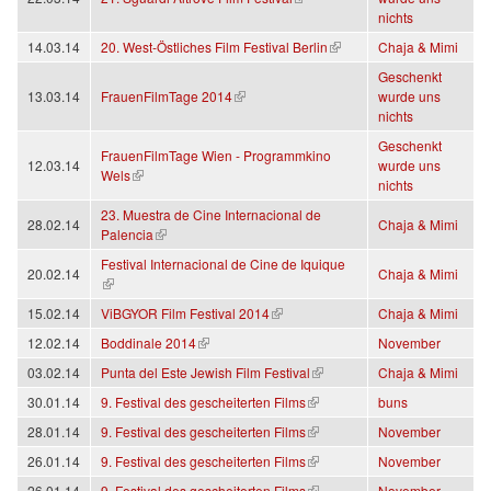
nichts
(link is external)
14.03.14
20. West-Östliches Film Festival Berlin
Chaja & Mimi
Geschenkt
(link is external)
13.03.14
FrauenFilmTage 2014
wurde uns
nichts
Geschenkt
FrauenFilmTage Wien - Programmkino
12.03.14
wurde uns
(link is external)
Wels
nichts
23. Muestra de Cine Internacional de
28.02.14
Chaja & Mimi
(link is external)
Palencia
Festival Internacional de Cine de Iquique
20.02.14
Chaja & Mimi
(link is external)
(link is external)
15.02.14
ViBGYOR Film Festival 2014
Chaja & Mimi
(link is external)
12.02.14
Boddinale 2014
November
(link is external)
03.02.14
Punta del Este Jewish Film Festival
Chaja & Mimi
(link is external)
30.01.14
9. Festival des gescheiterten Films
buns
(link is external)
28.01.14
9. Festival des gescheiterten Films
November
(link is external)
26.01.14
9. Festival des gescheiterten Films
November
(link is external)
26.01.14
9. Festival des gescheiterten Films
November