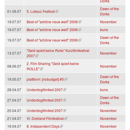
Dorks
Dawn of the
(link is external)
01.09.07
5. Luksuz Festival
Dorks
(link is external)
19.07.07
Best-of "schöne neue welt" 2006
November
(link is external)
19.07.07
Best-of "schöne neue welt" 2006
buns
Dawn of the
(link is external)
19.07.07
Best-of "schöne neue welt" 2006
Dorks
"Geld spielt keine Rolle" Kurzfilmfestival
13.07.07
November
(link is external)
2007
2. Film Sharing "Geld spielt keine
08.06.07
November
(link is external)
ROLLE"
Dawn of the
(link is external)
19.05.07
plattform: [nobudget] #5
Dorks
(link is external)
28.04.07
Underdogfilmfest 2007
buns
Dawn of the
(link is external)
27.04.07
Underdogfilmfest 2007
Dorks
(link is external)
25.04.07
Underdogfilmfest 2007
November
(link is external)
21.04.07
VI. Dreiland Filmfestival
November
(link is external)
19.04.07
8. Independent Days
November