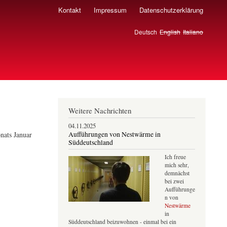
Kontakt
Impressum
Datenschutzerklärung
Deutsch
English
Italiano
Weitere Nachrichten
04.11.2025
nats Januar
Aufführungen von Nestwärme in
Süddeutschland
Ich freue
mich sehr,
demnächst
bei zwei
Aufführunge
n von
Nestwärme
in
Süddeutschland beizuwohnen - einmal bei ein