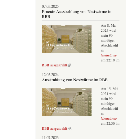
07.05.2025
Erneute Ausstrahlung von Nestwärme im
RBB
Am 8. Mai
2025 wird
mein 90-
minütiger
Abschlussfil
m
Nestwärme
um 22:10 im
(Link ist extern)
RBB ausgestrahlt
.
12.05.2024
Ausstrahlung von Nestwärme im RBB
Am 15. Mai
2024 wird
mein 90-
minütiger
Abschlussfil
m
Nestwärme
um 22:30 im
(Link ist extern)
RBB ausgestrahlt
.
11.07.2023