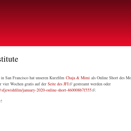
Direkt
zum
Inhalt
titute
in San Francisco hat unseren Kurzfilm
Chaja & Mimi
als Online Short des Mo
r vier Wochen gratis auf der
Seite des JFI
gestreamt werden oder
sfjewishfilm/january-2020-online-short-460008b7f555
.
r!