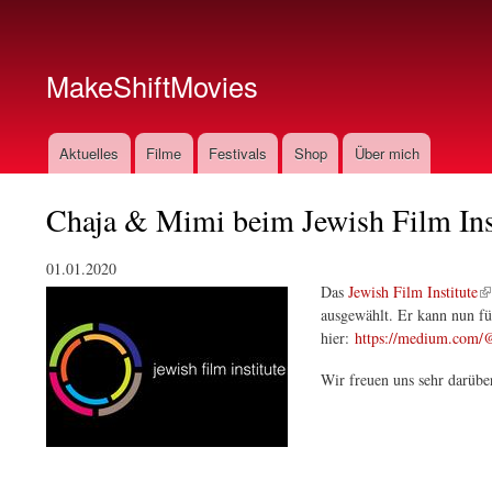
Sekundärmenü
MakeShiftMovies
Sprachen
Aktuelles
Filme
Festivals
Shop
Über mich
Hauptmenü
Chaja & Mimi beim Jewish Film Ins
01.01.2020
(Link ist extern)
Das
Jewish Film Institute
(Link ist extern)
ausgewählt. Er kann nun fü
(Link ist extern)
hier:
https://medium.com/@
Wir freuen uns sehr darübe