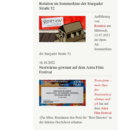
Rotation im Sommerkino der Stargader
Straße 52
Aufführung
von
Rotation
am
Mittwoch,
12.07.2023
im Open-
Ait-
Sommerkino
der Stargader Straße 52.
16.10.2022
Nestwärme gewinnt auf dem Astra Film
Festival
Nestwärme -
mein Opa,
der
Nationalsozi
alismus und
ich
hat auf
dem
Astra
Film Festival
(Link ist extern)
in Sibiu, Rumänien den Preis für "Best Director" in
der Sektion DocSchool erhalten.