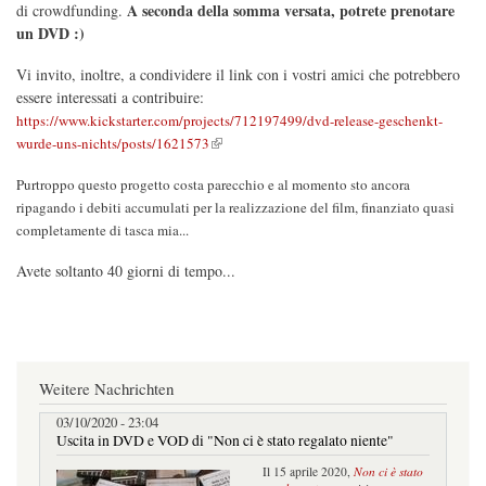
A seconda della somma versata, potrete prenotare
di crowdfunding.
un DVD :)
Vi invito, inoltre, a condividere il link con i vostri amici che potrebbero
essere interessati a contribuire:
https://www.kickstarter.com/projects/712197499/dvd-release-geschenkt-
(link is external)
wurde-uns-nichts/posts/1621573
Purtroppo questo progetto costa parecchio e al momento sto ancora
ripagando i debiti accumulati per la realizzazione del film, finanziato quasi
completamente di tasca mia...
Avete soltanto 40 giorni di tempo...
Weitere Nachrichten
03/10/2020 - 23:04
Uscita in DVD e VOD di "Non ci è stato regalato niente"
Il 15 aprile 2020,
Non ci è stato