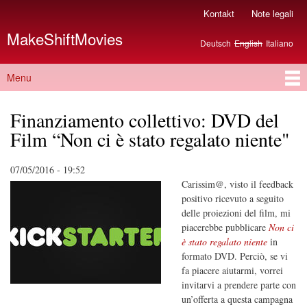
Salta al
Kontakt
Note legali
Menu secondario
contenuto
MakeShiftMovies
principale
Deutsch
English
Italiano
Lingue
Menu
Menu principale
Finanziamento collettivo: DVD del
Film “Non ci è stato regalato niente"
07/05/2016 - 19:52
Carissim@, visto il feedback
positivo ricevuto a seguito
delle proiezioni del film, mi
piacerebbe pubblicare
Non ci
è stato regalato niente
in
formato DVD. Perciò, se vi
fa piacere aiutarmi, vorrei
invitarvi a prendere parte con
un’offerta a questa campagna