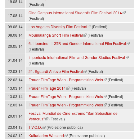
19.08.14
(Festival)
(link is external)
Cine Campus International Student's Film Festival 2014
17.08.14
(Festival)
(link is external)
09.08.14
Los Angeles Diversity Film Festival
(Festival)
(link is external)
08.08.14
Mpumalanga Short Film Festival
(Festival)
(link is external)
6. Libercine - LGTB and Gender International Film Festival
20.05.14
(Festival)
(link is external)
Imperfectu International Film and Gender Studies Festival
01.04.14
(Festival)
(link is external)
22.03.14
21. Sguardi Altrove Film Festival
(Festival)
(link is external)
22.03.14
FrauenFilmTage Wien - Programmkino Wels
(Festival)
(link is external)
13.03.14
FrauenFilmTage 2014
(Festival)
(link is external)
13.03.14
FrauenFilmTage Wien - Programmkino Wels
(Festival)
(link is external)
12.03.14
FrauenFilmTage Wien - Programmkino Wels
(Festival)
Festival Mundial de Cine Extremo "San Sebastián de
20.01.14
(link is external)
Veracruz"
(Festival)
(link is external)
23.04.13
T.V.O.D.
(Proiezione pubblica)
(link is external)
24.02.12
Kulturladen Westend
(Proiezione pubblica)