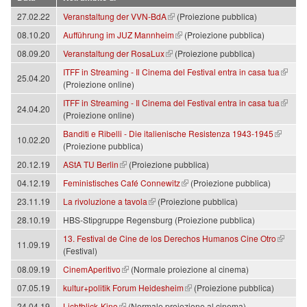
(link is external)
27.02.22
Veranstaltung der VVN-BdA
(Proiezione pubblica)
(link is external)
08.10.20
Aufführung im JUZ Mannheim
(Proiezione pubblica)
(link is external)
08.09.20
Veranstaltung der RosaLux
(Proiezione pubblica)
(link is external)
ITFF in Streaming - Il Cinema del Festival entra in casa tua
25.04.20
(Proiezione online)
(link is external)
ITFF in Streaming - Il Cinema del Festival entra in casa tua
24.04.20
(Proiezione online)
(link is external)
Banditi e Ribelli - Die italienische Resistenza 1943-1945
10.02.20
(Proiezione pubblica)
(link is external)
20.12.19
AStA TU Berlin
(Proiezione pubblica)
(link is external)
04.12.19
Feministisches Café Connewitz
(Proiezione pubblica)
(link is external)
23.11.19
La rivoluzione a tavola
(Proiezione pubblica)
28.10.19
HBS-Stipgruppe Regensburg (Proiezione pubblica)
(link is external)
13. Festival de Cine de los Derechos Humanos Cine Otro
11.09.19
(Festival)
(link is external)
08.09.19
CinemAperitivo
(Normale proiezione al cinema)
(link is external)
07.05.19
kultur+politik Forum Heidesheim
(Proiezione pubblica)
(link is external)
24.04.19
Lichtblick-Kino
(Normale proiezione al cinema)