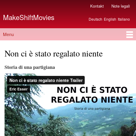
Salta al
Kontakt
Note legali
Menu secondario
contenuto
MakeShiftMovies
principale
Deutsch
English
Italiano
Lingue
Menu
Menu principale
Non ci è stato regalato niente
Storia di una partigiana