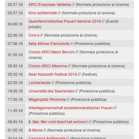
(link is external)
20.07.16
ARCI Empolese Valdelsa
(Normale proiezione al cinema)
(link is external)
05.07.16
Kino achteinhalb
(Normale proiezione al cinema)
(link is external)
Queerfeministisches Frauen*seminar 2016
(Evento
24.06.16
privato)
(link is external)
22.06.16
Cine k
(Normale proiezione al cinema)
(link is external)
07.06.16
Italia Altrove Francoforte
(Proiezione pubblica)
(link is external)
Circolo ARCI Mario Bencini
(Normale proiezione al
31.05.16
cinema)
(link is external)
28.05.16
Circolo ARCI Alberone
(Normale proiezione al cinema)
(link is external)
25.05.16
Near Nazareth Festival 2016
(Festival)
(link is external)
22.05.16
LaVidaVerde
(Proiezione pubblica)
(link is external)
19.05.16
Universität des Saarlandes
(Proiezione pubblica)
(link is external)
17.05.16
Wagenplatz Rhizomia
(Proiezione pubblica)
(link is external)
Arbeitsgemeinschaft sozialdemokratischer Frauen
11.05.16
(Proiezione pubblica)
(link is external)
08.05.16
8. Mai: Wer nicht feiert hat verloren!
(Proiezione pubblica)
(link is external)
01.05.16
B-Movie
(Normale proiezione al cinema)
(link is external)
30.04.16
Carovana Antifascista
(Proiezione pubblica)