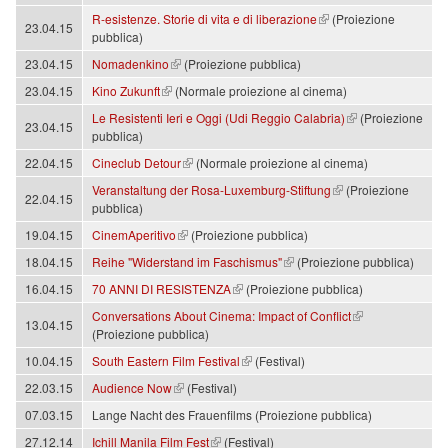
(link is external)
R-esistenze. Storie di vita e di liberazione
(Proiezione
23.04.15
pubblica)
(link is external)
23.04.15
Nomadenkino
(Proiezione pubblica)
(link is external)
23.04.15
Kino Zukunft
(Normale proiezione al cinema)
(link is external)
Le Resistenti Ieri e Oggi (Udi Reggio Calabria)
(Proiezione
23.04.15
pubblica)
(link is external)
22.04.15
Cineclub Detour
(Normale proiezione al cinema)
(link is external)
Veranstaltung der Rosa-Luxemburg-Stiftung
(Proiezione
22.04.15
pubblica)
(link is external)
19.04.15
CinemAperitivo
(Proiezione pubblica)
(link is external)
18.04.15
Reihe "Widerstand im Faschismus"
(Proiezione pubblica)
(link is external)
16.04.15
70 ANNI DI RESISTENZA
(Proiezione pubblica)
(link is external)
Conversations About Cinema: Impact of Conflict
13.04.15
(Proiezione pubblica)
(link is external)
10.04.15
South Eastern Film Festival
(Festival)
(link is external)
22.03.15
Audience Now
(Festival)
07.03.15
Lange Nacht des Frauenfilms (Proiezione pubblica)
(link is external)
27.12.14
Ichill Manila Film Fest
(Festival)