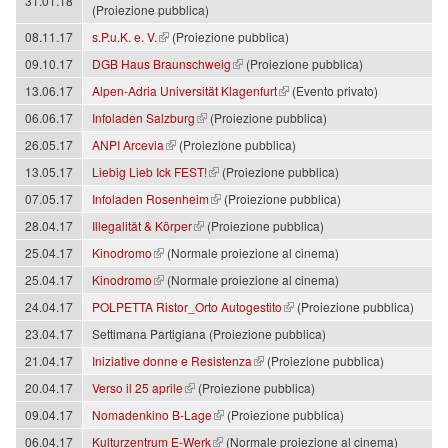
31.01.18
(Proiezione pubblica)
(link is external)
08.11.17
s.P.u.K. e. V.
(Proiezione pubblica)
(link is external)
09.10.17
DGB Haus Braunschweig
(Proiezione pubblica)
(link is external)
13.06.17
Alpen-Adria Universität Klagenfurt
(Evento privato)
(link is external)
06.06.17
Infoladen Salzburg
(Proiezione pubblica)
(link is external)
26.05.17
ANPI Arcevia
(Proiezione pubblica)
(link is external)
13.05.17
Liebig Lieb Ick FEST!
(Proiezione pubblica)
(link is external)
07.05.17
Infoladen Rosenheim
(Proiezione pubblica)
(link is external)
28.04.17
Illegalität & Körper
(Proiezione pubblica)
(link is external)
25.04.17
Kinodromo
(Normale proiezione al cinema)
(link is external)
25.04.17
Kinodromo
(Normale proiezione al cinema)
(link is external)
24.04.17
POLPETTA Ristor_Orto Autogestito
(Proiezione pubblica)
23.04.17
Settimana Partigiana (Proiezione pubblica)
(link is external)
21.04.17
Iniziative donne e Resistenza
(Proiezione pubblica)
(link is external)
20.04.17
Verso il 25 aprile
(Proiezione pubblica)
(link is external)
09.04.17
Nomadenkino B-Lage
(Proiezione pubblica)
(link is external)
06.04.17
Kulturzentrum E-Werk
(Normale proiezione al cinema)