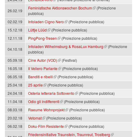
(link is external)
Feministische Aktionswochen Bochum
(Proiezione
26.02.19
pubblica)
(link is external)
02.02.19
Infoladen Cigno Nero
(Proiezione pubblica)
(link is external)
15.12.18
Lüttje Lüüd
(Proiezione pubblica)
(link is external)
12.11.18
PingPong-Tresen
(Proiezione pubblica)
(link is external)
Infoladen Wilhelmsburg & RosaLux Hamburg
(Proiezione
04.10.18
pubblica)
(link is external)
05.09.18
Cine Autor (VOD)
(Festival)
(link is external)
16.05.18
Il Veliero Parlante
(Proiezione pubblica)
(link is external)
06.05.18
Banditi e ribelli
(Proiezione pubblica)
(link is external)
25.04.18
25 aprile
(Proiezione pubblica)
(link is external)
24.04.18
Osteria letteraria Sottovento
(Proiezione pubblica)
(link is external)
11.04.18
Odio gli indifferenti
(Proiezione pubblica)
(link is external)
08.03.18
Raeume Wohnprojekt
(Proiezione pubblica)
(link is external)
20.02.18
Vetomat
(Proiezione pubblica)
(link is external)
06.02.18
Doku-Film Resistente
(Proiezione pubblica)
(link is external)
Friedensinitiative Traunstein, Traunreut, Trostberg