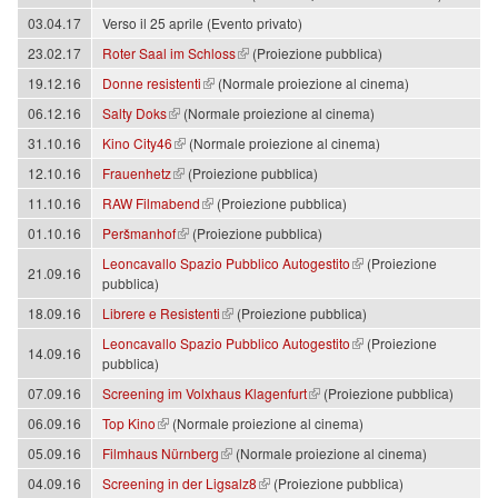
03.04.17
Verso il 25 aprile (Evento privato)
(link is external)
23.02.17
Roter Saal im Schloss
(Proiezione pubblica)
(link is external)
19.12.16
Donne resistenti
(Normale proiezione al cinema)
(link is external)
06.12.16
Salty Doks
(Normale proiezione al cinema)
(link is external)
31.10.16
Kino City46
(Normale proiezione al cinema)
(link is external)
12.10.16
Frauenhetz
(Proiezione pubblica)
(link is external)
11.10.16
RAW Filmabend
(Proiezione pubblica)
(link is external)
01.10.16
Peršmanhof
(Proiezione pubblica)
(link is external)
Leoncavallo Spazio Pubblico Autogestito
(Proiezione
21.09.16
pubblica)
(link is external)
18.09.16
Librere e Resistenti
(Proiezione pubblica)
(link is external)
Leoncavallo Spazio Pubblico Autogestito
(Proiezione
14.09.16
pubblica)
(link is external)
07.09.16
Screening im Volxhaus Klagenfurt
(Proiezione pubblica)
(link is external)
06.09.16
Top Kino
(Normale proiezione al cinema)
(link is external)
05.09.16
Filmhaus Nürnberg
(Normale proiezione al cinema)
(link is external)
04.09.16
Screening in der Ligsalz8
(Proiezione pubblica)