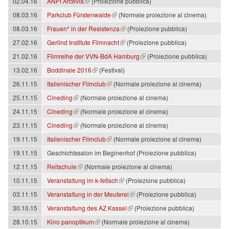
(link is external)
02.04.16
ANPI Arcevia
(Proiezione pubblica)
(link is external)
08.03.16
Parkclub Fürstenwalde
(Normale proiezione al cinema)
(link is external)
08.03.16
Frauen* in der Resistenza
(Proiezione pubblica)
(link is external)
27.02.16
Gerlind Institute Filmnacht
(Proiezione pubblica)
(link is external)
21.02.16
Filmreihe der VVN-BdA Hamburg
(Proiezione pubblica)
(link is external)
13.02.16
Boddinale 2016
(Festival)
(link is external)
26.11.15
Italienischer Filmclub
(Normale proiezione al cinema)
(link is external)
25.11.15
Cineding
(Normale proiezione al cinema)
(link is external)
24.11.15
Cineding
(Normale proiezione al cinema)
(link is external)
23.11.15
Cineding
(Normale proiezione al cinema)
(link is external)
19.11.15
Italienischer Filmclub
(Normale proiezione al cinema)
19.11.15
Geschichtssalon im Beginenhof (Proiezione pubblica)
(link is external)
12.11.15
Reitschule
(Normale proiezione al cinema)
(link is external)
10.11.15
Veranstaltung im k-fetisch
(Proiezione pubblica)
(link is external)
03.11.15
Veranstaltung in der Meuterei
(Proiezione pubblica)
(link is external)
30.10.15
Veranstaltung des AZ Kassel
(Proiezione pubblica)
(link is external)
28.10.15
Kino panoptikum
(Normale proiezione al cinema)