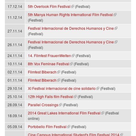
(link is external)
17.12.14
5th Overlook Film Festival
(Festival)
(link is external)
5th Manya Human Rights International Film Festival
11.12.14
(Festival)
(link is external)
Festival Internacional de Derechos Humanos y Cine
27.11.14
(Festival)
(link is external)
Festival Internacional de Derechos Humanos y Cine
26.11.14
(Festival)
(link is external)
24.11.14
14. Filmfest FrauenWelten
(Festival)
(link is external)
10.11.14
8th Vox Feminae Festival
(Festival)
(link is external)
02.11.14
Filmfest Biberach
(Festival)
(link is external)
01.11.14
Filmfest Biberach
(Festival)
(link is external)
29.10.14
XI Festival internacional de cine solidario
(Festival)
(link is external)
25.10.14
12th High Falls film Festival
(Festival)
(link is external)
28.09.14
Parallel Crossings
(Festival)
(link is external)
2014 Great Lakes International Film Festival
(Festival
18.09.14
online)
(link is external)
05.09.14
Portobello Film Festival
(Festival)
(link is external)
Cine Campus International Student's Film Festival 2014