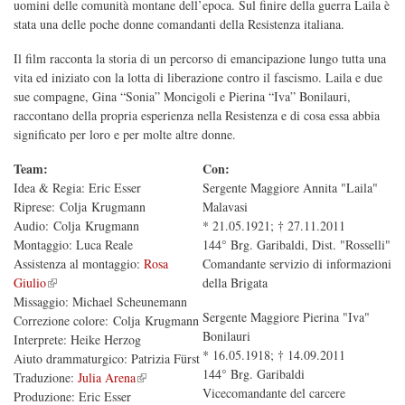
uomini delle comunità montane dell’epoca. Sul finire della guerra Laila è
stata una delle poche donne comandanti della Resistenza italiana.
Il film racconta la storia di un percorso di emancipazione lungo tutta una
vita ed iniziato con la lotta di liberazione contro il fascismo. Laila e due
sue compagne, Gina “Sonia” Moncigoli e Pierina “Iva” Bonilauri,
raccontano della propria esperienza nella Resistenza e di cosa essa abbia
significato per loro e per molte altre donne.
Team:
Con:
Idea & Regia: Eric Esser
Sergente Maggiore Annita "Laila"
Riprese: Colja Krugmann
Malavasi
Audio: Colja Krugmann
* 21.05.1921; † 27.11.2011
Montaggio: Luca Reale
144° Brg. Garibaldi, Dist. "Rosselli"
Assistenza al montaggio:
Rosa
Comandante servizio di informazioni
(link is external)
Giulio
della Brigata
Missaggio: Michael Scheunemann
Sergente Maggiore Pierina "Iva"
Correzione colore: Colja Krugmann
Bonilauri
Interprete: Heike Herzog
* 16.05.1918; † 14.09.2011
Aiuto drammaturgico: Patrizia Fürst
144° Brg. Garibaldi
(link is external)
Traduzione:
Julia Arena
Vicecomandante del carcere
Produzione: Eric Esser