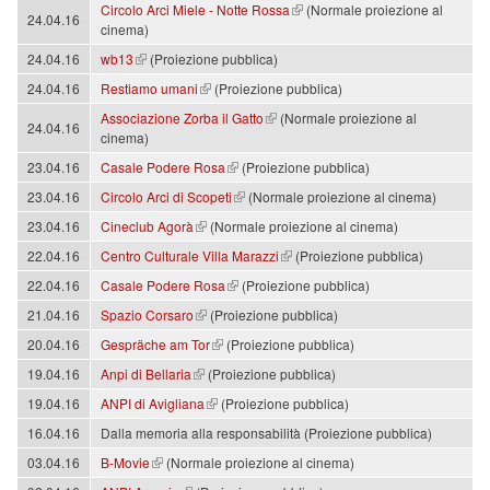
(link is external)
Circolo Arci Miele - Notte Rossa
(Normale proiezione al
24.04.16
cinema)
(link is external)
24.04.16
wb13
(Proiezione pubblica)
(link is external)
24.04.16
Restiamo umani
(Proiezione pubblica)
(link is external)
Associazione Zorba il Gatto
(Normale proiezione al
24.04.16
cinema)
(link is external)
23.04.16
Casale Podere Rosa
(Proiezione pubblica)
(link is external)
23.04.16
Circolo Arci di Scopeti
(Normale proiezione al cinema)
(link is external)
23.04.16
Cineclub Agorà
(Normale proiezione al cinema)
(link is external)
22.04.16
Centro Culturale Villa Marazzi
(Proiezione pubblica)
(link is external)
22.04.16
Casale Podere Rosa
(Proiezione pubblica)
(link is external)
21.04.16
Spazio Corsaro
(Proiezione pubblica)
(link is external)
20.04.16
Gespräche am Tor
(Proiezione pubblica)
(link is external)
19.04.16
Anpi di Bellaria
(Proiezione pubblica)
(link is external)
19.04.16
ANPI di Avigliana
(Proiezione pubblica)
16.04.16
Dalla memoria alla responsabilità (Proiezione pubblica)
(link is external)
03.04.16
B-Movie
(Normale proiezione al cinema)