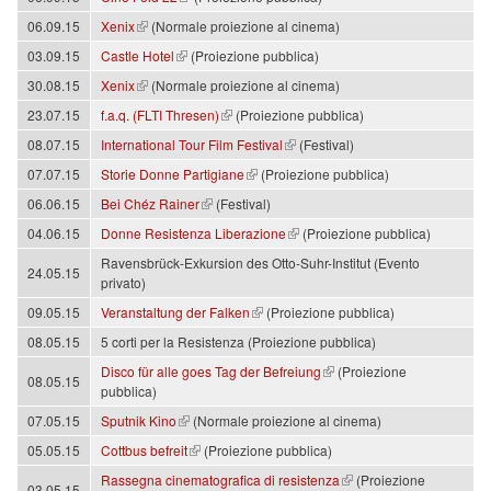
(link is external)
06.09.15
Xenix
(Normale proiezione al cinema)
(link is external)
03.09.15
Castle Hotel
(Proiezione pubblica)
(link is external)
30.08.15
Xenix
(Normale proiezione al cinema)
(link is external)
23.07.15
f.a.q. (FLTI Thresen)
(Proiezione pubblica)
(link is external)
08.07.15
International Tour Film Festival
(Festival)
(link is external)
07.07.15
Storie Donne Partigiane
(Proiezione pubblica)
(link is external)
06.06.15
Bei Chéz Rainer
(Festival)
(link is external)
04.06.15
Donne Resistenza Liberazione
(Proiezione pubblica)
Ravensbrück-Exkursion des Otto-Suhr-Institut (Evento
24.05.15
privato)
(link is external)
09.05.15
Veranstaltung der Falken
(Proiezione pubblica)
08.05.15
5 corti per la Resistenza (Proiezione pubblica)
(link is external)
Disco für alle goes Tag der Befreiung
(Proiezione
08.05.15
pubblica)
(link is external)
07.05.15
Sputnik Kino
(Normale proiezione al cinema)
(link is external)
05.05.15
Cottbus befreit
(Proiezione pubblica)
(link is external)
Rassegna cinematografica di resistenza
(Proiezione
03.05.15