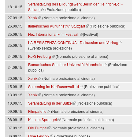
Veranstaltung des Bildungswerk Berlin der Heinrich-Böll-
18.10.15
(link is external)
Stiftung
(Proiezione pubblica)
(link is external)
27.09.15
Xenix
(Normale proiezione al cinema)
(link is external)
26.09.15
Italienisches Kulturinstitut Stuttgart
(Proiezione pubblica)
(link is external)
25.09.15
Nez International Film Festival
(Festival)
(link is external)
LA RESISTENZA CONTINUA - Diskussion und Vortrag
25.09.15
(Evento senza proiezione)
(link is external)
24.09.15
KoKi Freiburg
(Normale proiezione al cinema)
(link is external)
Romanisches Seminar Universität Mannheim
(Proiezione
24.09.15
pubblica)
(link is external)
20.09.15
Xenix
(Normale proiezione al cinema)
(link is external)
15.09.15
Screening im Kartäuserwall 14
(Proiezione pubblica)
(link is external)
13.09.15
Xenix
(Normale proiezione al cinema)
(link is external)
10.09.15
Veranstaltung in der Butze
(Proiezione pubblica)
(link is external)
09.09.15
Filmpalette
(Normale proiezione al cinema)
(link is external)
08.09.15
Kino im Sprengel
(Normale proiezione al cinema)
(link is external)
07.09.15
Die Pumpe
(Normale proiezione al cinema)
(link is external)
06.09.15
Cine Feld 22
(Proiezione pubblica)