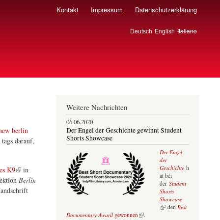
Kontakt
Impressum
Datenschutzerklärung
Deutsch
English
Italiano
Weitere Nachrichten
06.06.2020
new berlin
Der Engel der Geschichte gewinnt Student
Shorts Showcase
 tags darauf,
Der Engel
der
Geschichte
h
es K9
in
at bei
Sektion
Berlin
der
Student
andschrift
Shorts
Showcase
(Link ist extern)
den
Best
(Link ist extern)
Documentary Award
gewonnen
.