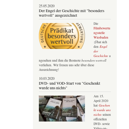
25.05.2020
Der Engel der Geschichte mit "besonders
wertvoll" ausgezeichnet
Die
Filmbewertu
ngsstelle
Wiesbaden
(Link ist extern)
hat sich
den
Engel
der
Geschichte
a
ngesehen und ihm die Bestnote
besonders wertvoll
verliehen. Wir freuen uns sehr über diese
Auszeichnung!
10.03.2020
DVD- und VOD-Start von "Geschenkt
wurde uns nichts"
Am 15.
April 2020
hat
Geschen
kt wurde uns
nichts
seinen
offiziellen
DVD- sowie
Video-on-