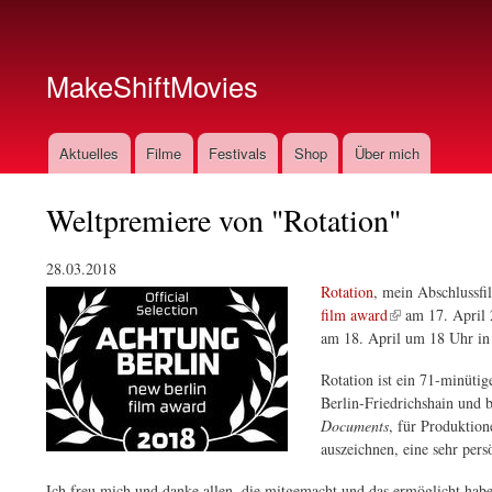
Sekundärmenü
MakeShiftMovies
Sprachen
Aktuelles
Filme
Festivals
Shop
Über mich
Hauptmenü
Weltpremiere von "Rotation"
28.03.2018
(Link ist extern)
Rotation
, mein Abschlussfi
(Link ist extern)
(Link ist extern)
film award
am 17. April
(Link ist extern)
am 18. April um 18 Uhr i
(Link ist extern)
Rotation ist ein 71-minüti
Berlin-Friedrichshain und 
Documents
, für Produktion
auszeichnen, eine sehr per
Ich freu mich und danke allen, die mitgemacht und das ermöglicht hab