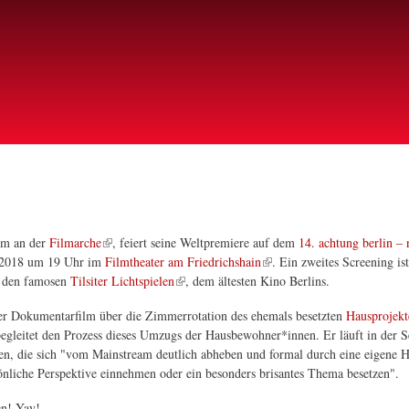
Direkt
zum
Inhalt
lm an der
Filmarche
, feiert seine Weltpremiere auf dem
14. achtung berlin – 
 2018 um 19 Uhr im
Filmtheater am Friedrichshain
. Ein zweites Screening ist
n den famosen
Tilsiter Lichtspielen
, dem ältesten Kino Berlins.
ger Dokumentarfilm über die Zimmerrotation des ehemals besetzten
Hausprojekt
begleitet den Prozess dieses Umzugs der Hausbewohner*innen. Er läuft in der 
en, die sich "vom Mainstream deutlich abheben und formal durch eine eigene H
sönliche Perspektive einnehmen oder ein besonders brisantes Thema besetzen".
en! Yay!