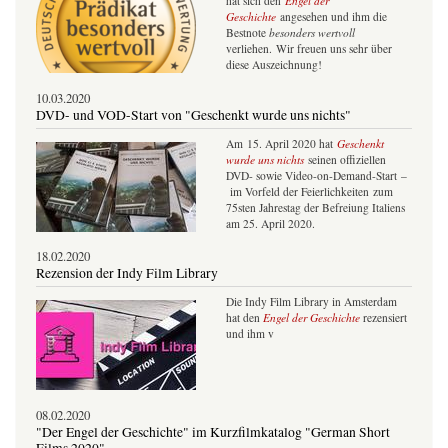
hat sich den
Engel der
Geschichte
angesehen und ihm die
Bestnote
besonders wertvoll
verliehen. Wir freuen uns sehr über
diese Auszeichnung!
10.03.2020
DVD- und VOD-Start von "Geschenkt wurde uns nichts"
Am 15. April 2020 hat
Geschenkt
wurde uns nichts
seinen offiziellen
DVD- sowie Video-on-Demand-Start –
im Vorfeld der Feierlichkeiten zum
75sten Jahrestag der Befreiung Italiens
am 25. April 2020.
18.02.2020
Rezension der Indy Film Library
Die Indy Film Library in Amsterdam
hat den
Engel der Geschichte
rezensiert
und ihm v
08.02.2020
"Der Engel der Geschichte" im Kurzfilmkatalog "German Short
Films 2020"