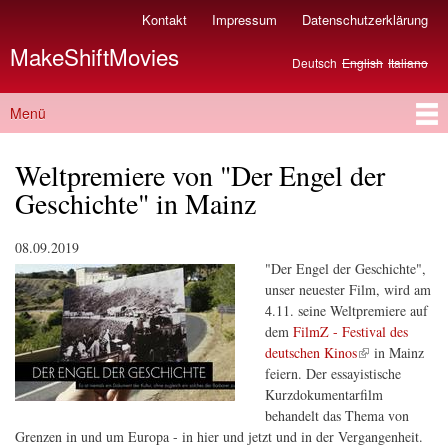
Direkt
Kontakt
Impressum
Datenschutzerklärung
Sekundärmenü
zum
MakeShiftMovies
Inhalt
Deutsch
English
Italiano
Sprachen
Menü
Hauptmenü
Weltpremiere von "Der Engel der
Geschichte" in Mainz
08.09.2019
"Der Engel der Geschichte",
unser neuester Film, wird am
4.11. seine Weltpremiere auf
dem
FilmZ - Festival des
(Link ist extern)
deutschen Kinos
in Mainz
feiern. Der essayistische
Kurzdokumentarfilm
behandelt das Thema von
Grenzen in und um Europa - in hier und jetzt und in der Vergangenheit.