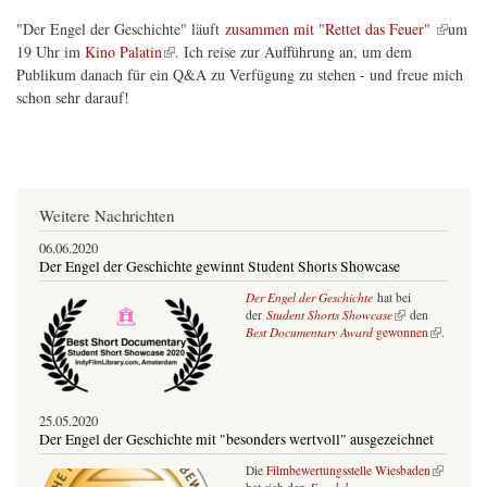
(Link ist extern)
"Der Engel der Geschichte" läuft
zusammen mit "Rettet das Feuer"
um
(Link ist extern)
19 Uhr im
Kino Palatin
. Ich reise zur Aufführung an, um dem
Publikum danach für ein Q&A zu Verfügung zu stehen - und freue mich
schon sehr darauf!
Weitere Nachrichten
06.06.2020
Der Engel der Geschichte gewinnt Student Shorts Showcase
Der Engel der Geschichte
hat bei
(Link ist extern)
der
Student Shorts Showcase
den
(Link ist extern)
Best Documentary Award
gewonnen
.
25.05.2020
Der Engel der Geschichte mit "besonders wertvoll" ausgezeichnet
(Link ist extern)
Die
Filmbewertungsstelle Wiesbaden