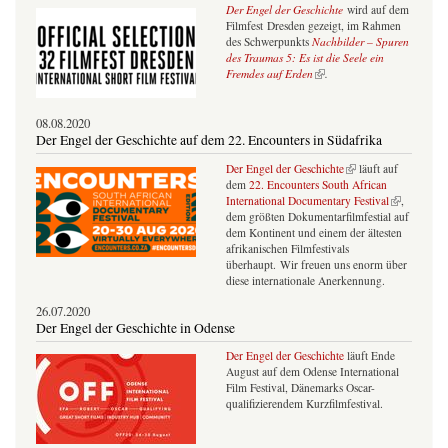
Der Engel der Geschichte
wird auf dem
Filmfest Dresden gezeigt, im Rahmen
des Schwerpunkts
Nachbilder – Spuren
des Traumas 5: Es ist die Seele ein
(Link ist extern)
Fremdes auf Erden
.
08.08.2020
Der Engel der Geschichte auf dem 22. Encounters in Südafrika
(Link ist extern)
Der Engel der Geschichte
läuft auf
dem
22. Encounters South African
(Link ist extern)
International Documentary Festival
,
dem größten Dokumentarfilmfestial auf
dem Kontinent und einem der ältesten
afrikanischen Filmfestivals
überhaupt. Wir freuen uns enorm über
diese internationale Anerkennung.
26.07.2020
Der Engel der Geschichte in Odense
Der Engel der Geschichte
läuft Ende
August auf dem Odense International
Film Festival, Dänemarks Oscar-
qualifizierendem Kurzfilmfestival.