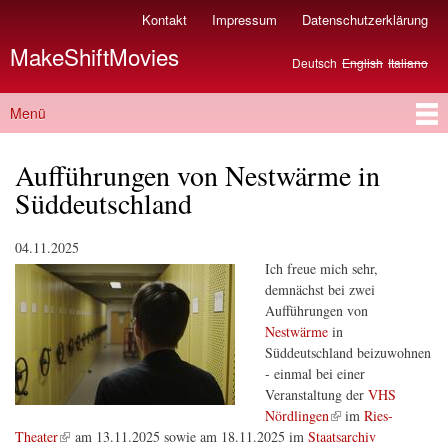
Direkt
Kontakt
Impressum
Datenschutzerklärung
Sekundärmenü
zum
MakeShiftMovies
Inhalt
Deutsch
English
Italiano
Sprachen
Menü
Hauptmenü
Aufführungen von Nestwärme in
Süddeutschland
04.11.2025
Ich freue mich sehr,
demnächst bei zwei
Aufführungen von
Nestwärme
in
Süddeutschland beizuwohnen
- einmal bei einer
Veranstaltung der
VHS
(Link ist extern)
Nördlingen
im
Ries-
(Link ist extern)
Theater
am 13.11.2025 sowie am 18.11.2025 im
Staatsarchiv