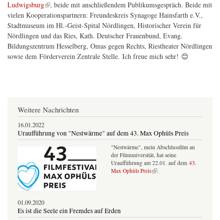
(Link ist extern)
Ludwigsburg
, beide mit anschließendem Publikumsgespräch. Beide mit
vielen Kooperationspartnern: Freundeskreis Synagoge Hainsfarth e.V.,
Stadtmuseum im Hl.-Geist-Spital Nördlingen, Historischer Verein für
Nördlingen und das Ries, Kath. Deutscher Frauenbund, Evang.
Bildungszentrum Hesselberg, Omas gegen Rechts, Riestheater Nördlingen
sowie dem Förderverein Zentrale Stelle. Ich freue mich sehr! 😊
Weitere Nachrichten
16.01.2022
Uraufführung von "Nestwärme" auf dem 43. Max Ophüls Preis
"Nestwärme", mein Abschlussfilm an
der Filmuniversität, hat seine
Uraufführung am 22.01. auf dem
43.
(Link ist extern)
Max Ophüls Preis
.
01.09.2020
Es ist die Seele ein Fremdes auf Erden